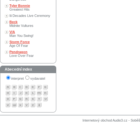
Tyler Bonnie
Greatest Hits
Iii Decades Live Ceremony
Beck
Midnite Vultures
V/A
Man You Swing!
Storm Force
Age Of Fear
Pendragon
Love Over Fear
Abecední index
interpret
vydavatel
Internetový obchod Audio3.cz - Soběši