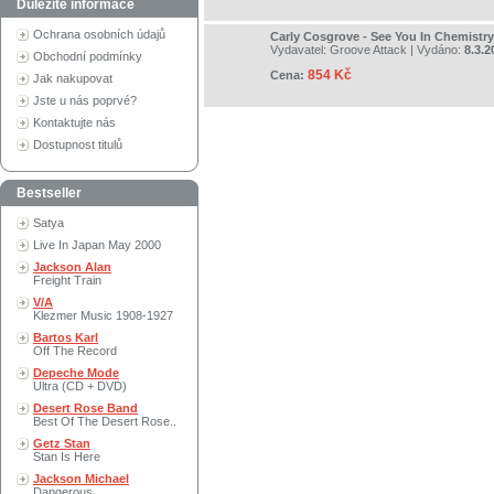
Důležité informace
Ochrana osobních údajů
Carly Cosgrove - See You In Chemistry
Vydavatel:
Groove Attack
| Vydáno:
8.3.2
Obchodní podmínky
854 Kč
Cena:
Jak nakupovat
Jste u nás poprvé?
Kontaktujte nás
Dostupnost titulů
Bestseller
Satya
Live In Japan May 2000
Jackson Alan
Freight Train
V/A
Klezmer Music 1908-1927
Bartos Karl
Off The Record
Depeche Mode
Ultra (CD + DVD)
Desert Rose Band
Best Of The Desert Rose..
Getz Stan
Stan Is Here
Jackson Michael
Dangerous