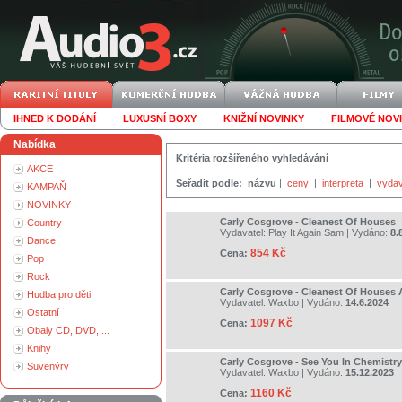
IHNED K DODÁNÍ
LUXUSNÍ BOXY
KNIŽNÍ NOVINKY
FILMOVÉ NOV
Nabídka
Kritéria rozšířeného vyhledávání
AKCE
Seřadit podle:
názvu
|
ceny
|
interpreta
|
vydav
KAMPAŇ
NOVINKY
Carly Cosgrove - Cleanest Of Houses
Country
Vydavatel:
Play It Again Sam
| Vydáno:
8.
Dance
854 Kč
Cena:
Pop
Rock
Carly Cosgrove - Cleanest Of Houses
Hudba pro děti
Vydavatel:
Waxbo
| Vydáno:
14.6.2024
Ostatní
1097 Kč
Cena:
Obaly CD, DVD, ...
Knihy
Carly Cosgrove - See You In Chemistry
Suvenýry
Vydavatel:
Waxbo
| Vydáno:
15.12.2023
1160 Kč
Cena: