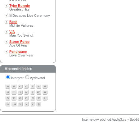
Tyler Bonnie
Greatest Hits
Iii Decades Live Ceremony
Beck
Midnite Vultures
V/A
Man You Swing!
Storm Force
Age Of Fear
Pendragon
Love Over Fear
Abecední index
interpret
vydavatel
Internetový obchod Audio3.cz - Soběši