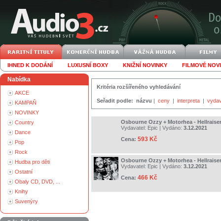
IHNED K DODÁNÍ
LUXUSNÍ BOXY
KNIŽNÍ NOVINKY
FILMOVÉ NOV
Nabídka
Kritéria rozšířeného vyhledávání
AKCE
Seřadit podle:
názvu
|
ceny
|
interpreta
|
vydav
KAMPAŇ
NOVINKY
Osbourne Ozzy + Motorhea - Hellraiser
Country
Vydavatel:
Epic
| Vydáno:
3.12.2021
Dance
593 Kč
Cena:
Pop
Rock
Osbourne Ozzy + Motorhea - Hellraiser
Hudba pro děti
Vydavatel:
Epic
| Vydáno:
3.12.2021
Ostatní
466 Kč
Cena:
Obaly CD, DVD, ...
Knihy
Suvenýry