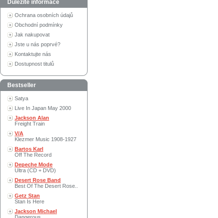
Důležité informace
Ochrana osobních údajů
Obchodní podmínky
Jak nakupovat
Jste u nás poprvé?
Kontaktujte nás
Dostupnost titulů
Bestseller
Satya
Live In Japan May 2000
Jackson Alan
Freight Train
V/A
Klezmer Music 1908-1927
Bartos Karl
Off The Record
Depeche Mode
Ultra (CD + DVD)
Desert Rose Band
Best Of The Desert Rose..
Getz Stan
Stan Is Here
Jackson Michael
Dangerous