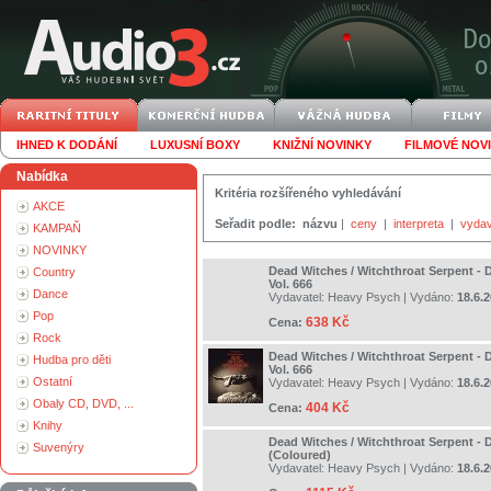
IHNED K DODÁNÍ
LUXUSNÍ BOXY
KNIŽNÍ NOVINKY
FILMOVÉ NOV
Nabídka
Kritéria rozšířeného vyhledávání
AKCE
Seřadit podle:
názvu
|
ceny
|
interpreta
|
vydav
KAMPAŇ
NOVINKY
Dead Witches / Witchthroat Serpent -
Country
Vol. 666
Dance
Vydavatel:
Heavy Psych
| Vydáno:
18.6.
Pop
638 Kč
Cena:
Rock
Dead Witches / Witchthroat Serpent -
Hudba pro děti
Vol. 666
Ostatní
Vydavatel:
Heavy Psych
| Vydáno:
18.6.
Obaly CD, DVD, ...
404 Kč
Cena:
Knihy
Dead Witches / Witchthroat Serpent - 
Suvenýry
(Coloured)
Vydavatel:
Heavy Psych
| Vydáno:
18.6.