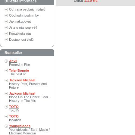
1115 Kč
Cena:
Důležité informace
Ochrana osobních údajů
Obchodní podmínky
Jak nakupovat
Jste u nás poprvé?
Kontaktujte nás
Dostupnost titulů
Bestseller
Anvil
Forged In Fire
Tyler Bonnie
The best of
Jackson Michael
History Past, Present And
Future
Jackson Michael
Blood On The Dance Floor -
History In The Mix
TOTO
Toto IV
TOTO
Isolation
Youngbloods
Youngbloods / Earth Music /
Elephant Mountain