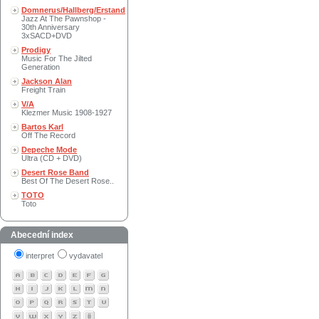
Domnerus/Hallberg/Erstand
Jazz At The Pawnshop -
30th Anniversary
3xSACD+DVD
Prodigy
Music For The Jilted
Generation
Jackson Alan
Freight Train
V/A
Klezmer Music 1908-1927
Bartos Karl
Off The Record
Depeche Mode
Ultra (CD + DVD)
Desert Rose Band
Best Of The Desert Rose..
TOTO
Toto
Abecední index
interpret
vydavatel