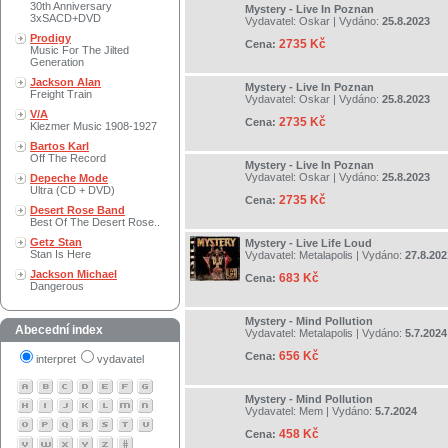
30th Anniversary
Mystery - Live In Poznan
3xSACD+DVD
Vydavatel:
Oskar
| Vydáno:
25.8.2023
Prodigy
2735 Kč
Cena:
Music For The Jilted
Generation
Jackson Alan
Mystery - Live In Poznan
Freight Train
Vydavatel:
Oskar
| Vydáno:
25.8.2023
V/A
2735 Kč
Cena:
Klezmer Music 1908-1927
Bartos Karl
Off The Record
Mystery - Live In Poznan
Vydavatel:
Oskar
| Vydáno:
25.8.2023
Depeche Mode
Ultra (CD + DVD)
2735 Kč
Cena:
Desert Rose Band
Best Of The Desert Rose..
Getz Stan
Mystery - Live Life Loud
Stan Is Here
Vydavatel:
Metalapolis
| Vydáno:
27.8.202
Jackson Michael
683 Kč
Cena:
Dangerous
Mystery - Mind Pollution
Abecední index
Vydavatel:
Metalapolis
| Vydáno:
5.7.2024
656 Kč
Cena:
interpret
vydavatel
Mystery - Mind Pollution
Vydavatel:
Mem
| Vydáno:
5.7.2024
458 Kč
Cena: