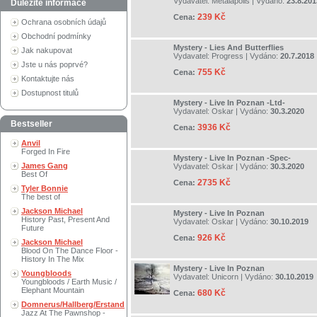
Vydavatel:
Metalapolis
| Vydáno:
23.8.201
Důležité informace
239 Kč
Cena:
Ochrana osobních údajů
Obchodní podmínky
Mystery - Lies And Butterflies
Jak nakupovat
Vydavatel:
Progress
| Vydáno:
20.7.2018
Jste u nás poprvé?
755 Kč
Cena:
Kontaktujte nás
Dostupnost titulů
Mystery - Live In Poznan -Ltd-
Vydavatel:
Oskar
| Vydáno:
30.3.2020
Bestseller
3936 Kč
Cena:
Anvil
Forged In Fire
Mystery - Live In Poznan -Spec-
James Gang
Vydavatel:
Oskar
| Vydáno:
30.3.2020
Best Of
2735 Kč
Cena:
Tyler Bonnie
The best of
Jackson Michael
Mystery - Live In Poznan
History Past, Present And
Vydavatel:
Oskar
| Vydáno:
30.10.2019
Future
926 Kč
Cena:
Jackson Michael
Blood On The Dance Floor -
History In The Mix
Mystery - Live In Poznan
Youngbloods
Vydavatel:
Unicorn
| Vydáno:
30.10.2019
Youngbloods / Earth Music /
Elephant Mountain
680 Kč
Cena:
Domnerus/Hallberg/Erstand
Jazz At The Pawnshop -