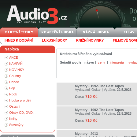
IHNED K DODÁNÍ
LUXUSNÍ BOXY
KNIŽNÍ NOVINKY
FILMOVÉ NOV
Nabídka
Kritéria rozšířeného vyhledávání
AKCE
Seřadit podle:
názvu
|
ceny
|
interpreta
|
vydav
KAMPAŇ
NOVINKY
Country
Dance
Mystery - 1992-The Lost Tapes
Pop
Vydavatel:
Oskar
| Vydáno:
22.5.2023
Rock
710 Kč
Cena:
Hudba pro děti
Ostatní
Mystery - 1992-The Lost Tapes
Obaly CD, DVD, ...
Vydavatel:
Oskar
| Vydáno:
22.5.2023
Knihy
710 Kč
Cena:
Suvenýry
Mystery - 2013