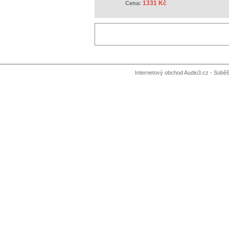
1331 Kč
Cena:
Internetový obchod Audio3.cz - Soběši