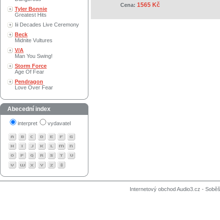
1565 Kč
Cena:
Tyler Bonnie
Greatest Hits
Iii Decades Live Ceremony
Beck
Midnite Vultures
V/A
Man You Swing!
Storm Force
Age Of Fear
Pendragon
Love Over Fear
Abecední index
interpret
vydavatel
Internetový obchod Audio3.cz - Soběši