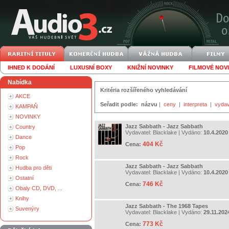
IHNED K DODÁNÍ
LUXUSNÍ BOXY
KNIŽNÍ NOVINKY
FILMOVÉ NOV
Nabídka
Kritéria rozšířeného vyhledávání
AKCE
Seřadit podle:
názvu
|
ceny
|
interpreta
|
vydav
KAMPAŇ
NOVINKY
Jazz Sabbath - Jazz Sabbath
Country
Vydavatel:
Blacklake
| Vydáno:
10.4.2020
Dance
404 Kč
Cena:
Pop
Rock
Jazz Sabbath - Jazz Sabbath
Hudba pro děti
Vydavatel:
Blacklake
| Vydáno:
10.4.2020
Ostatní
746 Kč
Cena:
Obaly CD, DVD, ...
Knihy
Jazz Sabbath - The 1968 Tapes
Suvenýry
Vydavatel:
Blacklake
| Vydáno:
29.11.202
773 Kč
Cena: