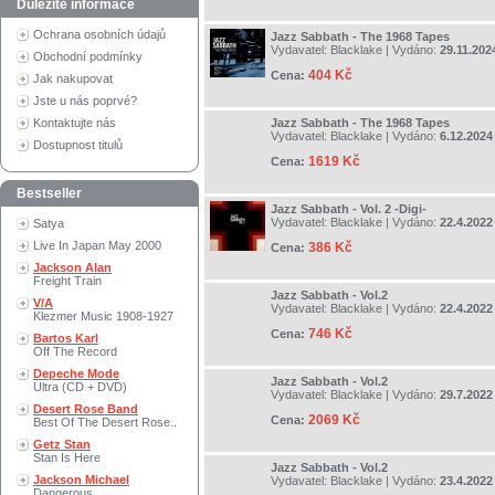
Důležité informace
Ochrana osobních údajů
Jazz Sabbath - The 1968 Tapes
Vydavatel:
Blacklake
| Vydáno:
29.11.202
Obchodní podmínky
404 Kč
Cena:
Jak nakupovat
Jste u nás poprvé?
Kontaktujte nás
Jazz Sabbath - The 1968 Tapes
Vydavatel:
Blacklake
| Vydáno:
6.12.2024
Dostupnost titulů
1619 Kč
Cena:
Bestseller
Jazz Sabbath - Vol. 2 -Digi-
Vydavatel:
Blacklake
| Vydáno:
22.4.2022
Satya
Live In Japan May 2000
386 Kč
Cena:
Jackson Alan
Freight Train
Jazz Sabbath - Vol.2
V/A
Vydavatel:
Blacklake
| Vydáno:
22.4.2022
Klezmer Music 1908-1927
746 Kč
Cena:
Bartos Karl
Off The Record
Depeche Mode
Jazz Sabbath - Vol.2
Ultra (CD + DVD)
Vydavatel:
Blacklake
| Vydáno:
29.7.2022
Desert Rose Band
2069 Kč
Cena:
Best Of The Desert Rose..
Getz Stan
Stan Is Here
Jazz Sabbath - Vol.2
Jackson Michael
Vydavatel:
Blacklake
| Vydáno:
23.4.2022
Dangerous