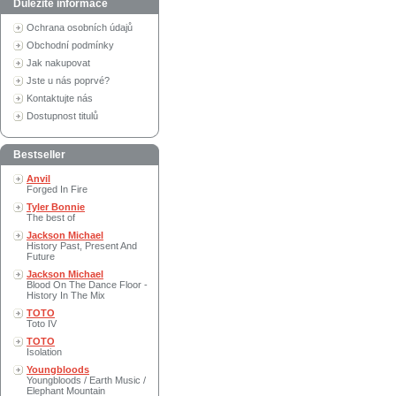
Důležité informace
Ochrana osobních údajů
Obchodní podmínky
Jak nakupovat
Jste u nás poprvé?
Kontaktujte nás
Dostupnost titulů
Bestseller
Anvil
Forged In Fire
Tyler Bonnie
The best of
Jackson Michael
History Past, Present And
Future
Jackson Michael
Blood On The Dance Floor -
History In The Mix
TOTO
Toto IV
TOTO
Isolation
Youngbloods
Youngbloods / Earth Music /
Elephant Mountain