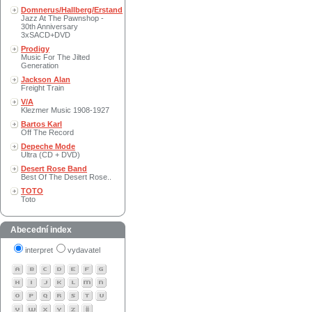
Domnerus/Hallberg/Erstand
Jazz At The Pawnshop -
30th Anniversary
3xSACD+DVD
Prodigy
Music For The Jilted
Generation
Jackson Alan
Freight Train
V/A
Klezmer Music 1908-1927
Bartos Karl
Off The Record
Depeche Mode
Ultra (CD + DVD)
Desert Rose Band
Best Of The Desert Rose..
TOTO
Toto
Abecední index
interpret
vydavatel