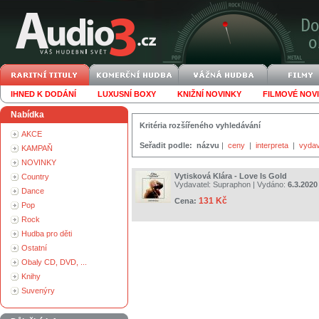
IHNED K DODÁNÍ
LUXUSNÍ BOXY
KNIŽNÍ NOVINKY
FILMOVÉ NOV
Nabídka
Kritéria rozšířeného vyhledávání
AKCE
Seřadit podle:
názvu
|
ceny
|
interpreta
|
vydav
KAMPAŇ
NOVINKY
Vytisková Klára - Love Is Gold
Country
Vydavatel:
Supraphon
| Vydáno:
6.3.2020
Dance
131 Kč
Cena:
Pop
Rock
Hudba pro děti
Ostatní
Obaly CD, DVD, ...
Knihy
Suvenýry