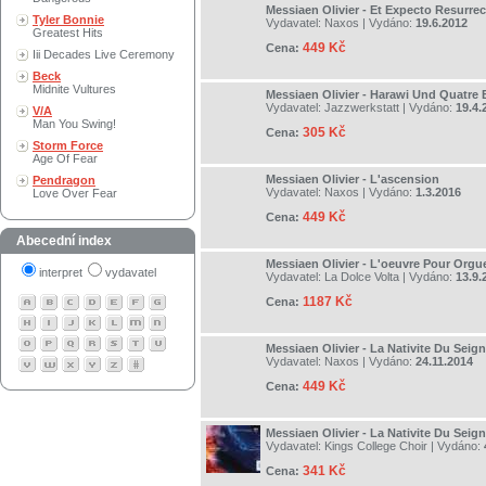
Messiaen Olivier - Et Expecto Resurre
Tyler Bonnie
Vydavatel:
Naxos
| Vydáno:
19.6.2012
Greatest Hits
449 Kč
Cena:
Iii Decades Live Ceremony
Beck
Midnite Vultures
Messiaen Olivier - Harawi Und Quatre
Vydavatel:
Jazzwerkstatt
| Vydáno:
19.4.
V/A
Man You Swing!
305 Kč
Cena:
Storm Force
Age Of Fear
Messiaen Olivier - L'ascension
Pendragon
Vydavatel:
Naxos
| Vydáno:
1.3.2016
Love Over Fear
449 Kč
Cena:
Abecední index
Messiaen Olivier - L'oeuvre Pour Orgu
interpret
vydavatel
Vydavatel:
La Dolce Volta
| Vydáno:
13.9.
1187 Kč
Cena:
Messiaen Olivier - La Nativite Du Seig
Vydavatel:
Naxos
| Vydáno:
24.11.2014
449 Kč
Cena:
Messiaen Olivier - La Nativite Du Seig
Vydavatel:
Kings College Choir
| Vydáno:
341 Kč
Cena: