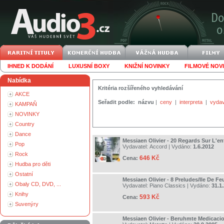
IHNED K DODÁNÍ
LUXUSNÍ BOXY
KNIŽNÍ NOVINKY
FILMOVÉ NOV
Nabídka
Kritéria rozšířeného vyhledávání
AKCE
Seřadit podle:
názvu
|
ceny
|
interpreta
|
vydav
KAMPAŇ
NOVINKY
Country
Dance
Messiaen Olivier - 20 Regards Sur L'e
Pop
Vydavatel:
Accord
| Vydáno:
1.6.2012
Rock
646 Kč
Cena:
Hudba pro děti
Ostatní
Messiaen Olivier - 8 Preludes/Ile De Feu
Obaly CD, DVD, ...
Vydavatel:
Piano Classics
| Vydáno:
31.1
Knihy
593 Kč
Cena:
Suvenýry
Messiaen Olivier - Beruhmte Medicaci