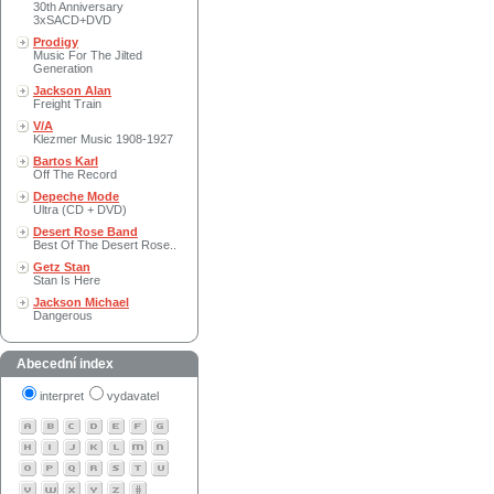
30th Anniversary
3xSACD+DVD
Prodigy
Music For The Jilted
Generation
Jackson Alan
Freight Train
V/A
Klezmer Music 1908-1927
Bartos Karl
Off The Record
Depeche Mode
Ultra (CD + DVD)
Desert Rose Band
Best Of The Desert Rose..
Getz Stan
Stan Is Here
Jackson Michael
Dangerous
Abecední index
interpret
vydavatel