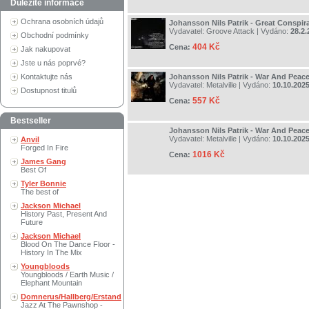
Důležité informace
Ochrana osobních údajů
Johansson Nils Patrik - Great Conspir
Vydavatel:
Groove Attack
| Vydáno:
28.2.
Obchodní podmínky
404 Kč
Cena:
Jak nakupovat
Jste u nás poprvé?
Kontaktujte nás
Johansson Nils Patrik - War And Peac
Vydavatel:
Metalville
| Vydáno:
10.10.202
Dostupnost titulů
557 Kč
Cena:
Bestseller
Johansson Nils Patrik - War And Peac
Vydavatel:
Metalville
| Vydáno:
10.10.202
Anvil
Forged In Fire
1016 Kč
Cena:
James Gang
Best Of
Tyler Bonnie
The best of
Jackson Michael
History Past, Present And
Future
Jackson Michael
Blood On The Dance Floor -
History In The Mix
Youngbloods
Youngbloods / Earth Music /
Elephant Mountain
Domnerus/Hallberg/Erstand
Jazz At The Pawnshop -