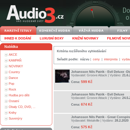
IHNED K DODÁNÍ
LUXUSNÍ BOXY
KNIŽNÍ NOVINKY
FILMOVÉ NOV
Nabídka
Kritéria rozšířeného vyhledávání
AKCE
Seřadit podle:
názvu
|
ceny
|
interpreta
|
vydav
KAMPAŇ
NOVINKY
Johansson Nils Patrik - Evil Deluxe -Di
Country
Vydavatel:
Groove Attack
| Vydáno:
21.6.
Dance
599 Kč
Cena:
Pop
Rock
Johansson Nils Patrik - Evil Deluxe
Hudba pro děti
Vydavatel:
Groove Attack
| Vydáno:
24.5.
Ostatní
674 Kč
Cena:
Obaly CD, DVD, ...
Knihy
Johansson Nils Patrik - Great Conspir
Suvenýry
Vydavatel:
Metalville
| Vydáno:
28.2.2020
575 Kč
Cena: