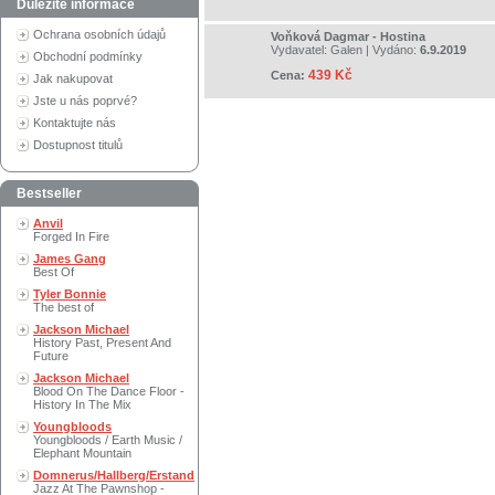
Důležité informace
Ochrana osobních údajů
Voňková Dagmar - Hostina
Vydavatel:
Galen
| Vydáno:
6.9.2019
Obchodní podmínky
439 Kč
Cena:
Jak nakupovat
Jste u nás poprvé?
Kontaktujte nás
Dostupnost titulů
Bestseller
Anvil
Forged In Fire
James Gang
Best Of
Tyler Bonnie
The best of
Jackson Michael
History Past, Present And
Future
Jackson Michael
Blood On The Dance Floor -
History In The Mix
Youngbloods
Youngbloods / Earth Music /
Elephant Mountain
Domnerus/Hallberg/Erstand
Jazz At The Pawnshop -