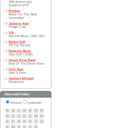
30th Anniversary
3xSACD+DVD
Prodigy
Music For The Jilted
Generation
Jackson Alan
Freight Train
V/A
Klezmer Music 1908-1927
Bartos Karl
Off The Record
Depeche Mode
Ultra (CD + DVD)
Desert Rose Band
Best Of The Desert Rose..
Getz Stan
Stan Is Here
Jackson Michael
Dangerous
Abecední index
interpret
vydavatel