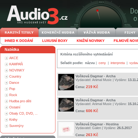
IHNED K DODÁNÍ
LUXUSNÍ BOXY
KNIŽNÍ NOVINKY
FILMOVÉ NOV
Nabídka
Kritéria rozšířeného vyhledávání
AKCE
Seřadit podle:
názvu
|
ceny
|
interpreta
|
vydav
KAMPAŇ
NOVINKY
Voňková Dagmar - Archa
Country
Vydavatel:
Animal Music
| Vydáno:
13.11.
Dance
219 Kč
Cena:
Pop
Rock
Voňková Dagmar - Archa
Hudba pro děti
Vydavatel:
Animal Music
| Vydáno:
15.10.
Ostatní
606 Kč
Cena:
Obaly CD, DVD, ...
Knihy
Voňková Dagmar - Hostina
Suvenýry
Vydavatel:
Galen
| Vydáno:
26.5.2017
263 Kč
Cena: