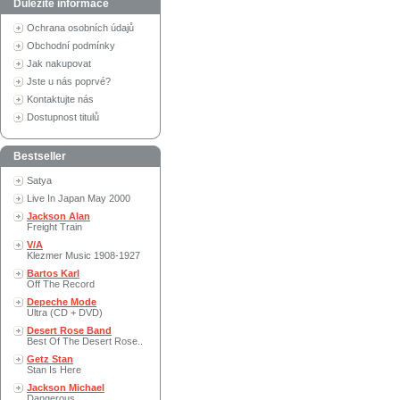
Důležité informace
Ochrana osobních údajů
Obchodní podmínky
Jak nakupovat
Jste u nás poprvé?
Kontaktujte nás
Dostupnost titulů
Bestseller
Satya
Live In Japan May 2000
Jackson Alan
Freight Train
V/A
Klezmer Music 1908-1927
Bartos Karl
Off The Record
Depeche Mode
Ultra (CD + DVD)
Desert Rose Band
Best Of The Desert Rose..
Getz Stan
Stan Is Here
Jackson Michael
Dangerous