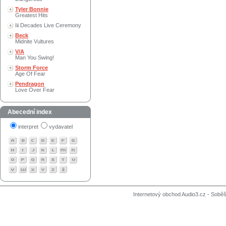
Tyler Bonnie
Greatest Hits
Iii Decades Live Ceremony
Beck
Midnite Vultures
V/A
Man You Swing!
Storm Force
Age Of Fear
Pendragon
Love Over Fear
Abecední index
interpret
vydavatel
Internetový obchod Audio3.cz - Soběši