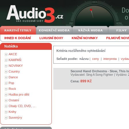
IHNED K DODÁNÍ
LUXUSNÍ BOXY
KNIŽNÍ NOVINKY
FILMOVÉ NOV
Nabídka
Kritéria rozšířeného vyhledávání
AKCE
Seřadit podle:
názvu
|
ceny
|
interpreta
|
vydav
KAMPAŇ
NOVINKY
Second Hand Orchestra - Slow, This I
Country
Vydavatel:
Sing A Song Fighter
| Vydáno:
Dance
899 Kč
Cena:
Pop
Rock
Hudba pro děti
Ostatní
Obaly CD, DVD, ...
Knihy
Suvenýry