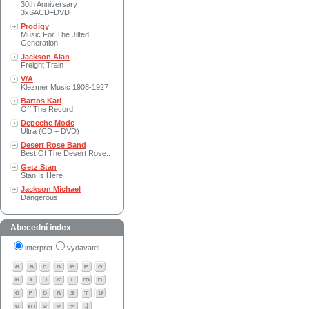
30th Anniversary
3xSACD+DVD
Prodigy
Music For The Jilted
Generation
Jackson Alan
Freight Train
V/A
Klezmer Music 1908-1927
Bartos Karl
Off The Record
Depeche Mode
Ultra (CD + DVD)
Desert Rose Band
Best Of The Desert Rose..
Getz Stan
Stan Is Here
Jackson Michael
Dangerous
Abecední index
interpret
vydavatel