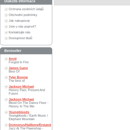
Důležité informace
Ochrana osobních údajů
Obchodní podmínky
Jak nakupovat
Jste u nás poprvé?
Kontaktujte nás
Dostupnost titulů
Bestseller
Anvil
Forged In Fire
James Gang
Best Of
Tyler Bonnie
The best of
Jackson Michael
History Past, Present And
Future
Jackson Michael
Blood On The Dance Floor -
History In The Mix
Youngbloods
Youngbloods / Earth Music /
Elephant Mountain
Domnerus/Hallberg/Erstand
Jazz At The Pawnshop -