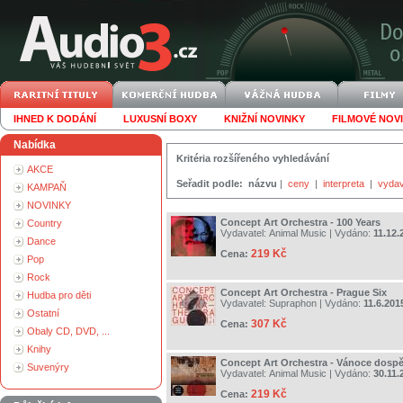
IHNED K DODÁNÍ
LUXUSNÍ BOXY
KNIŽNÍ NOVINKY
FILMOVÉ NOV
Nabídka
Kritéria rozšířeného vyhledávání
AKCE
Seřadit podle:
názvu
|
ceny
|
interpreta
|
vydav
KAMPAŇ
NOVINKY
Concept Art Orchestra - 100 Years
Country
Vydavatel:
Animal Music
| Vydáno:
11.12.
Dance
219 Kč
Cena:
Pop
Rock
Concept Art Orchestra - Prague Six
Hudba pro děti
Vydavatel:
Supraphon
| Vydáno:
11.6.201
Ostatní
307 Kč
Cena:
Obaly CD, DVD, ...
Knihy
Concept Art Orchestra - Vánoce dosp
Suvenýry
Vydavatel:
Animal Music
| Vydáno:
30.11.
219 Kč
Cena: