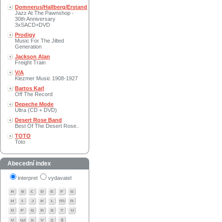
Domnerus/Hallberg/Erstand
Jazz At The Pawnshop -
30th Anniversary
3xSACD+DVD
Prodigy
Music For The Jilted
Generation
Jackson Alan
Freight Train
V/A
Klezmer Music 1908-1927
Bartos Karl
Off The Record
Depeche Mode
Ultra (CD + DVD)
Desert Rose Band
Best Of The Desert Rose..
TOTO
Toto
Abecední index
interpret
vydavatel