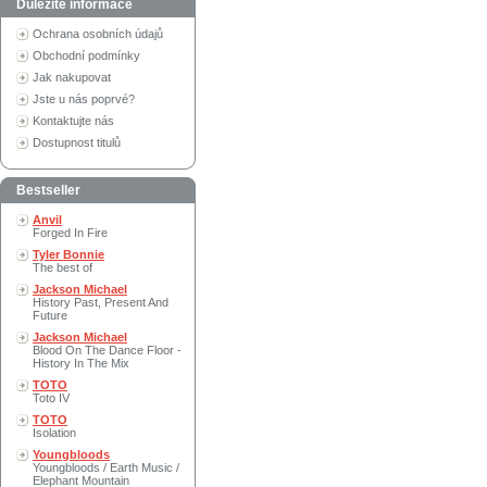
Důležité informace
Ochrana osobních údajů
Obchodní podmínky
Jak nakupovat
Jste u nás poprvé?
Kontaktujte nás
Dostupnost titulů
Bestseller
Anvil
Forged In Fire
Tyler Bonnie
The best of
Jackson Michael
History Past, Present And
Future
Jackson Michael
Blood On The Dance Floor -
History In The Mix
TOTO
Toto IV
TOTO
Isolation
Youngbloods
Youngbloods / Earth Music /
Elephant Mountain