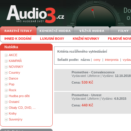
IHNED K DODÁNÍ
LUXUSNÍ BOXY
KNIŽNÍ NOVINKY
FILMOVÉ NOV
Nabídka
Kritéria rozšířeného vyhledávání
AKCE
Seřadit podle:
názvu
|
ceny
|
interpreta
|
vydav
KAMPAŇ
NOVINKY
Promethee - Convalescence
Country
Vydavatel:
Lifeforce
| Vydáno:
12.10.2018
Dance
530 Kč
Cena:
Pop
Rock
Promethee - Unrest
Hudba pro děti
Vydavatel:
Lifeform
| Vydáno:
4.9.2015
Ostatní
440 Kč
Cena:
Obaly CD, DVD, ...
Knihy
Suvenýry