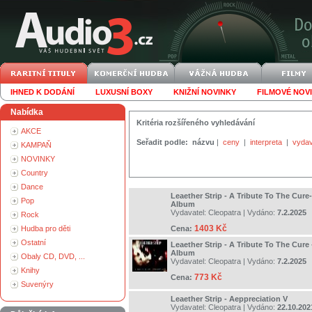
IHNED K DODÁNÍ
LUXUSNÍ BOXY
KNIŽNÍ NOVINKY
FILMOVÉ NOV
Nabídka
Kritéria rozšířeného vyhledávání
AKCE
Seřadit podle:
názvu
|
ceny
|
interpreta
|
vydav
KAMPAŇ
NOVINKY
Country
Dance
Leaether Strip - A Tribute To The Cur
Pop
Album
Vydavatel:
Cleopatra
| Vydáno:
7.2.2025
Rock
1403 Kč
Hudba pro děti
Cena:
Ostatní
Leaether Strip - A Tribute To The Cur
Album
Obaly CD, DVD, ...
Vydavatel:
Cleopatra
| Vydáno:
7.2.2025
Knihy
773 Kč
Cena:
Suvenýry
Leaether Strip - Aeppreciation V
Vydavatel:
Cleopatra
| Vydáno:
22.10.202