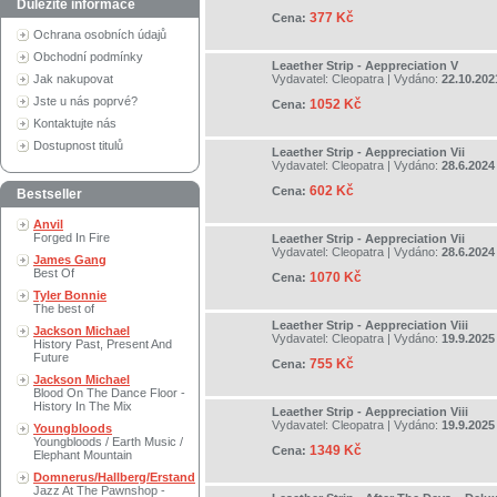
Důležité informace
377 Kč
Cena:
Ochrana osobních údajů
Obchodní podmínky
Leaether Strip - Aeppreciation V
Jak nakupovat
Vydavatel:
Cleopatra
| Vydáno:
22.10.202
Jste u nás poprvé?
1052 Kč
Cena:
Kontaktujte nás
Dostupnost titulů
Leaether Strip - Aeppreciation Vii
Vydavatel:
Cleopatra
| Vydáno:
28.6.2024
602 Kč
Cena:
Bestseller
Anvil
Forged In Fire
Leaether Strip - Aeppreciation Vii
Vydavatel:
Cleopatra
| Vydáno:
28.6.2024
James Gang
Best Of
1070 Kč
Cena:
Tyler Bonnie
The best of
Leaether Strip - Aeppreciation Viii
Jackson Michael
Vydavatel:
Cleopatra
| Vydáno:
19.9.2025
History Past, Present And
Future
755 Kč
Cena:
Jackson Michael
Blood On The Dance Floor -
History In The Mix
Leaether Strip - Aeppreciation Viii
Vydavatel:
Cleopatra
| Vydáno:
19.9.2025
Youngbloods
Youngbloods / Earth Music /
1349 Kč
Cena:
Elephant Mountain
Domnerus/Hallberg/Erstand
Jazz At The Pawnshop -