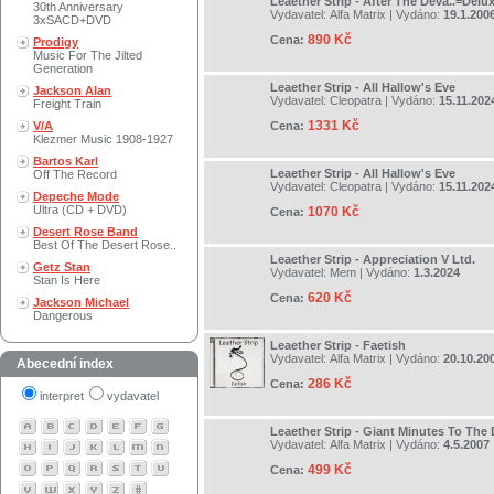
Leaether Strip - After The Deva..=Delu
30th Anniversary
Vydavatel:
Alfa Matrix
| Vydáno:
19.1.200
3xSACD+DVD
890 Kč
Cena:
Prodigy
Music For The Jilted
Generation
Leaether Strip - All Hallow's Eve
Jackson Alan
Vydavatel:
Cleopatra
| Vydáno:
15.11.202
Freight Train
1331 Kč
V/A
Cena:
Klezmer Music 1908-1927
Bartos Karl
Leaether Strip - All Hallow's Eve
Off The Record
Vydavatel:
Cleopatra
| Vydáno:
15.11.202
Depeche Mode
Ultra (CD + DVD)
1070 Kč
Cena:
Desert Rose Band
Best Of The Desert Rose..
Leaether Strip - Appreciation V Ltd.
Getz Stan
Vydavatel:
Mem
| Vydáno:
1.3.2024
Stan Is Here
620 Kč
Cena:
Jackson Michael
Dangerous
Leaether Strip - Faetish
Vydavatel:
Alfa Matrix
| Vydáno:
20.10.20
Abecední index
286 Kč
Cena:
interpret
vydavatel
Leaether Strip - Giant Minutes To The
Vydavatel:
Alfa Matrix
| Vydáno:
4.5.2007
499 Kč
Cena: