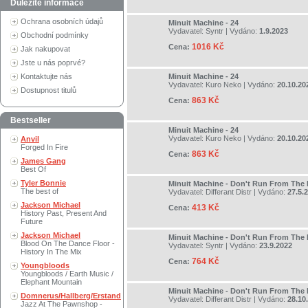
Důležité informace
Ochrana osobních údajů
Minuit Machine - 24
Vydavatel:
Syntr
| Vydáno:
1.9.2023
Obchodní podmínky
1016 Kč
Cena:
Jak nakupovat
Jste u nás poprvé?
Kontaktujte nás
Minuit Machine - 24
Vydavatel:
Kuro Neko
| Vydáno:
20.10.20
Dostupnost titulů
863 Kč
Cena:
Bestseller
Minuit Machine - 24
Vydavatel:
Kuro Neko
| Vydáno:
20.10.20
Anvil
Forged In Fire
863 Kč
Cena:
James Gang
Best Of
Tyler Bonnie
Minuit Machine - Don't Run From The 
The best of
Vydavatel:
Differant Distr
| Vydáno:
27.5.
Jackson Michael
413 Kč
Cena:
History Past, Present And
Future
Jackson Michael
Minuit Machine - Don't Run From The 
Blood On The Dance Floor -
Vydavatel:
Syntr
| Vydáno:
23.9.2022
History In The Mix
764 Kč
Cena:
Youngbloods
Youngbloods / Earth Music /
Elephant Mountain
Minuit Machine - Don't Run From The 
Domnerus/Hallberg/Erstand
Vydavatel:
Differant Distr
| Vydáno:
28.10
Jazz At The Pawnshop -