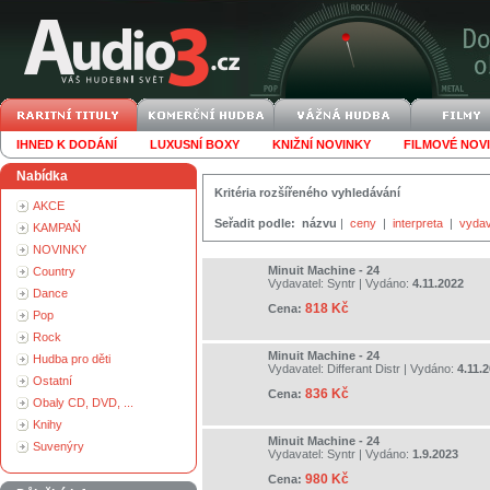
IHNED K DODÁNÍ
LUXUSNÍ BOXY
KNIŽNÍ NOVINKY
FILMOVÉ NOV
Nabídka
Kritéria rozšířeného vyhledávání
AKCE
Seřadit podle:
názvu
|
ceny
|
interpreta
|
vydav
KAMPAŇ
NOVINKY
Minuit Machine - 24
Country
Vydavatel:
Syntr
| Vydáno:
4.11.2022
Dance
818 Kč
Cena:
Pop
Rock
Minuit Machine - 24
Hudba pro děti
Vydavatel:
Differant Distr
| Vydáno:
4.11.
Ostatní
836 Kč
Cena:
Obaly CD, DVD, ...
Knihy
Minuit Machine - 24
Suvenýry
Vydavatel:
Syntr
| Vydáno:
1.9.2023
980 Kč
Cena: