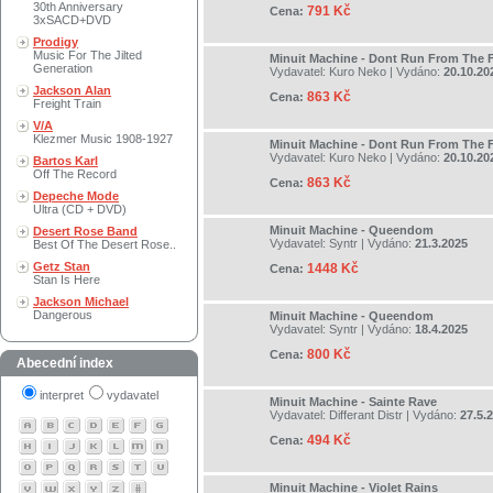
30th Anniversary
791 Kč
Cena:
3xSACD+DVD
Prodigy
Music For The Jilted
Minuit Machine - Dont Run From The F
Generation
Vydavatel:
Kuro Neko
| Vydáno:
20.10.20
Jackson Alan
863 Kč
Cena:
Freight Train
V/A
Klezmer Music 1908-1927
Minuit Machine - Dont Run From The F
Vydavatel:
Kuro Neko
| Vydáno:
20.10.20
Bartos Karl
Off The Record
863 Kč
Cena:
Depeche Mode
Ultra (CD + DVD)
Minuit Machine - Queendom
Desert Rose Band
Vydavatel:
Syntr
| Vydáno:
21.3.2025
Best Of The Desert Rose..
Getz Stan
1448 Kč
Cena:
Stan Is Here
Jackson Michael
Dangerous
Minuit Machine - Queendom
Vydavatel:
Syntr
| Vydáno:
18.4.2025
800 Kč
Cena:
Abecední index
interpret
vydavatel
Minuit Machine - Sainte Rave
Vydavatel:
Differant Distr
| Vydáno:
27.5.
494 Kč
Cena:
Minuit Machine - Violet Rains