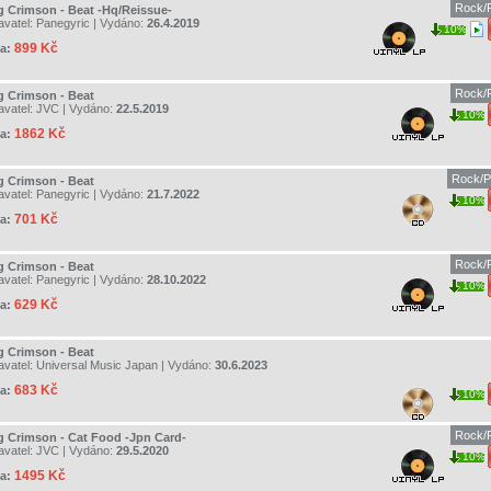
Rock/P
g Crimson - Beat -Hq/Reissue-
avatel:
Panegyric
| Vydáno:
26.4.2019
10%
899 Kč
a:
Rock/P
g Crimson - Beat
avatel:
JVC
| Vydáno:
22.5.2019
10%
1862 Kč
a:
Rock/P
g Crimson - Beat
avatel:
Panegyric
| Vydáno:
21.7.2022
10%
701 Kč
a:
Rock/P
g Crimson - Beat
avatel:
Panegyric
| Vydáno:
28.10.2022
10%
629 Kč
a:
g Crimson - Beat
avatel:
Universal Music Japan
| Vydáno:
30.6.2023
683 Kč
a:
10%
Rock/P
g Crimson - Cat Food -Jpn Card-
avatel:
JVC
| Vydáno:
29.5.2020
10%
1495 Kč
a: