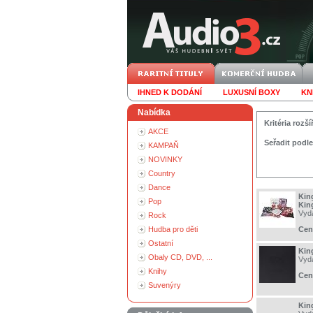
IHNED K DODÁNÍ
LUXUSNÍ BOXY
KN
Nabídka
Kritéria roz
AKCE
Seřadit podle
KAMPAŇ
NOVINKY
Country
Dance
Kin
Pop
Kin
Vyd
Rock
Hudba pro děti
Cen
Ostatní
Kin
Obaly CD, DVD, ...
Vyd
Knihy
Cen
Suvenýry
Kin