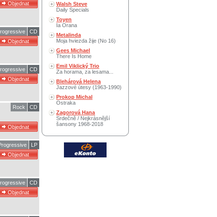
Walsh Steve
Daily Specials
Toyen
Ia Orana
rogressive
CD
Metalinda
Moja hviezda žije (No 16)
Gees Michael
There Is Home
Emil Viklický Trio
rogressive
CD
Za horama, za lesama...
Blehárová Helena
Jazzové útesy (1963-1990)
Prokop Michal
Ostraka
Rock
CD
Zagorová Hana
Srdečně / Nejkrásnější
šansony 1968-2018
rogressive
LP
rogressive
CD