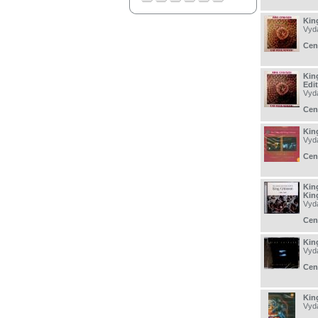
Kin
Vyd
Cen
Kin
Edit
Vyd
Cen
Kin
Vyd
Cen
Kin
Kin
Vyd
Cen
Kin
Vyd
Cen
Kin
Vyd