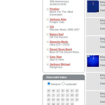
30th Anniversary
Kin
3xSACD+DVD
Vyd
Prodigy
Cen
Music For The Jilted
Generation
Jackson Alan
Kin
Freight Train
Vyd
V/A
Cen
Klezmer Music 1908-1927
Bartos Karl
Off The Record
Kin
Vyd
Depeche Mode
Ultra (CD + DVD)
Cen
Desert Rose Band
Best Of The Desert Rose..
Getz Stan
Kin
Stan Is Here
Vyd
Jackson Michael
Cen
Dangerous
Kin
Abecední index
Vyd
Cen
interpret
vydavatel
Kin
Vyd
Cen