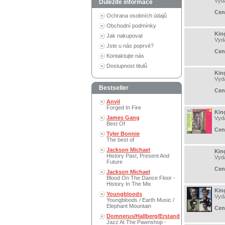
Vyd
Důležité informace
Cen
Ochrana osobních údajů
Obchodní podmínky
King
Jak nakupovat
Vyd
Jste u nás poprvé?
Cen
Kontaktujte nás
Dostupnost titulů
King
Vyd
Bestseller
Cen
Anvil
Forged In Fire
Kin
James Gang
Vyd
Best Of
Cen
Tyler Bonnie
The best of
Jackson Michael
Kin
History Past, Present And
Vyd
Future
Cen
Jackson Michael
Blood On The Dance Floor -
History In The Mix
Kin
Youngbloods
Vyd
Youngbloods / Earth Music /
Elephant Mountain
Cen
Domnerus/Hallberg/Erstand
Jazz At The Pawnshop -