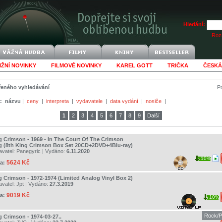
Hledání:
Rozš
IŽNÍ NOVINKY
FILMOVÉ NOVINKY
KAREL GOTT
TRIČKA
ČESKÁ
šířeného vyhledávání
Po
:
názvu
|
ceny
|
interpreta
|
vydavatele
|
data vydání
|
nosiče
|
1
2
3
4
5
6
7
8
9
Další
g Crimson - 1969 - In The Court Of The Crimson
g (8th King Crimson Box Set 20CD+2DVD+4Blu-ray)
avatel:
Panegyric
| Vydáno:
6.11.2020
10%
5624 Kč
a:
g Crimson - 1972-1974 (Limited Analog Vinyl Box 2)
avatel:
Jpt
| Vydáno:
27.3.2019
9019 Kč
a:
10%
Rock/P
g Crimson - 1974-03-27..