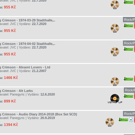
avatel:
JVC
| Vydáno:
22.7.2020
10%
955 Kč
a:
Rock/P
 Crimson - 1974-03-29 Stadthalle,..
avatel:
JVC
| Vydáno:
22.7.2020
10%
955 Kč
a:
Rock/P
 Crimson - 1974-04-02 Stadthalle,..
avatel:
JVC
| Vydáno:
22.7.2020
10%
955 Kč
a:
g Crimson - Absent Lovers - Ltd
avatel:
JVC
| Vydáno:
21.2.2007
1466 Kč
a:
10%
Rock/P
g Crimson - Alt Larks
avatel:
Panegyric
| Vydáno:
12.6.2020
10%
899 Kč
a:
Rock/P
g Crimson - Audio Diary 2014-2018 (Box Set 5CD)
avatel:
Panegyric
| Vydáno:
20.9.2019
10%
1394 Kč
a: