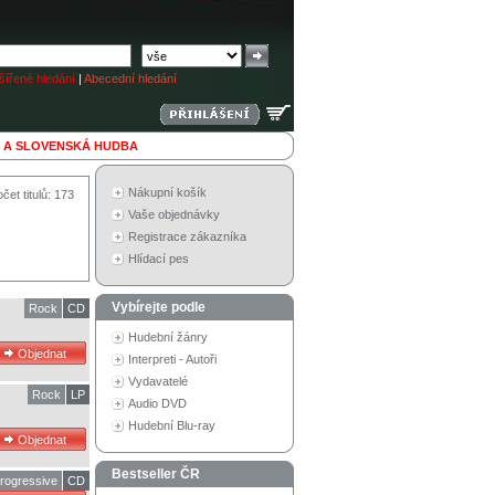
ířené hledání
|
Abecední hledání
 A SLOVENSKÁ HUDBA
Nákupní košík
čet titulů: 173
Vaše objednávky
Registrace zákazníka
Hlídací pes
Vybírejte podle
Rock
CD
Hudební žánry
Interpreti - Autoři
Vydavatelé
Rock
LP
Audio DVD
Hudební Blu-ray
Bestseller ČR
rogressive
CD