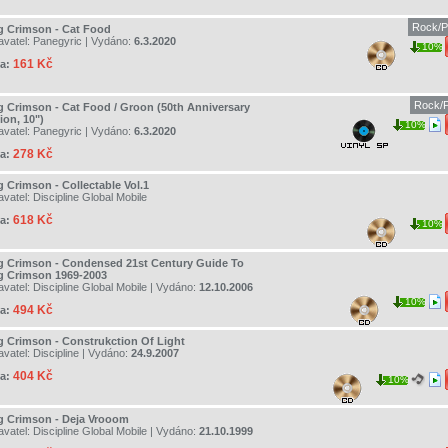
Rock/P
g Crimson - Cat Food
avatel:
Panegyric
| Vydáno:
6.3.2020
10%
161 Kč
a:
Rock/P
g Crimson - Cat Food / Groon (50th Anniversary
ion, 10")
10%
avatel:
Panegyric
| Vydáno:
6.3.2020
278 Kč
a:
g Crimson - Collectable Vol.1
avatel:
Discipline Global Mobile
618 Kč
a:
10%
g Crimson - Condensed 21st Century Guide To
g Crimson 1969-2003
avatel:
Discipline Global Mobile
| Vydáno:
12.10.2006
10%
494 Kč
a:
g Crimson - Construkction Of Light
avatel:
Discipline
| Vydáno:
24.9.2007
404 Kč
a:
10%
g Crimson - Deja Vrooom
avatel:
Discipline Global Mobile
| Vydáno:
21.10.1999