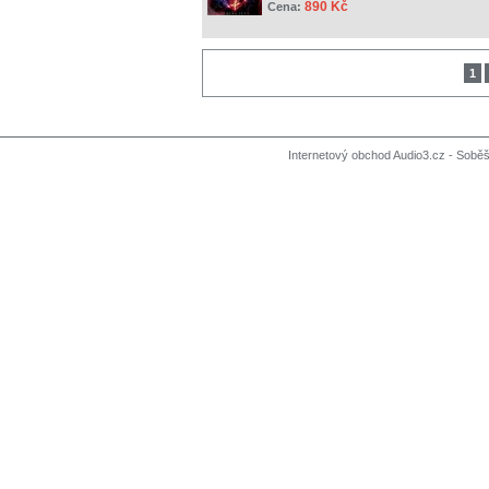
890 Kč
Cena:
1
Internetový obchod Audio3.cz - Soběši