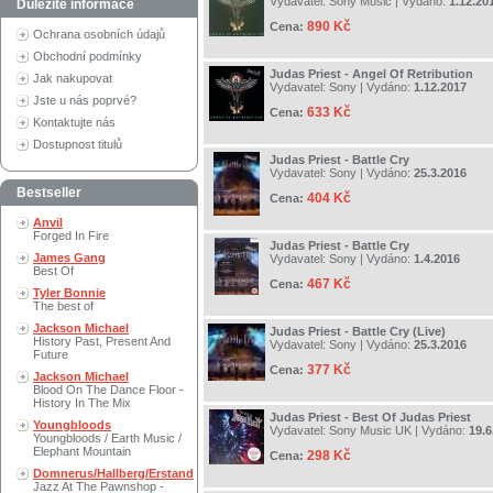
Vydavatel:
Sony Music
| Vydáno:
1.12.20
Důležité informace
890 Kč
Cena:
Ochrana osobních údajů
Obchodní podmínky
Judas Priest - Angel Of Retribution
Jak nakupovat
Vydavatel:
Sony
| Vydáno:
1.12.2017
Jste u nás poprvé?
633 Kč
Cena:
Kontaktujte nás
Dostupnost titulů
Judas Priest - Battle Cry
Vydavatel:
Sony
| Vydáno:
25.3.2016
Bestseller
404 Kč
Cena:
Anvil
Forged In Fire
Judas Priest - Battle Cry
James Gang
Vydavatel:
Sony
| Vydáno:
1.4.2016
Best Of
467 Kč
Cena:
Tyler Bonnie
The best of
Jackson Michael
Judas Priest - Battle Cry (Live)
History Past, Present And
Vydavatel:
Sony
| Vydáno:
25.3.2016
Future
377 Kč
Cena:
Jackson Michael
Blood On The Dance Floor -
History In The Mix
Judas Priest - Best Of Judas Priest
Youngbloods
Vydavatel:
Sony Music UK
| Vydáno:
19.6
Youngbloods / Earth Music /
Elephant Mountain
298 Kč
Cena:
Domnerus/Hallberg/Erstand
Jazz At The Pawnshop -