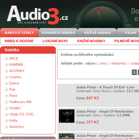
IHNED K DODÁNÍ
LUXUSNÍ BOXY
KNIŽNÍ NOVINKY
FILMOVÉ NOV
Nabídka
Kritéria rozšířeného vyhledávání
AKCE
Seřadit podle:
názvu
|
ceny
|
interpreta
|
vydav
KAMPAŇ
NOVINKY
1
Country
Dance
Judas Priest - A Touch Of Evil -Live-
Pop
Vydavatel:
Sony Music
| Vydáno:
13.7.20
Rock
647 Kč
Cena:
Hudba pro děti
Ostatní
Judas Priest - Angel Of Retribution
Obaly CD, DVD, ...
Vydavatel:
Sony
| Vydáno:
1.1.2008
Knihy
377 Kč
Cena:
Suvenýry
Judas Priest - Angel Of Retribution