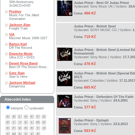
30th Anniversary
Judas Priest - Best Of Judas Priest
3xSACD+DVD
Vydavatel:
Sony Music UK
| Vydáno:
19.6
Prodigy
466 Kč
Cena:
Music For The Jilted
Generation
Jackson Alan
Judas Priest - British Steel
Freight Train
Vydavatel:
SONY MUSIC CG
| Vydáno:
1
V/A
719 Kč
Cena:
Klezmer Music 1908-1927
Bartos Karl
Off The Record
Judas Priest - British Steel (Limited Ed
Remastered)
Depeche Mode
Vydavatel:
Sony Music
| Vydáno:
17.7.20
Ultra (CD + DVD)
Desert Rose Band
476 Kč
Cena:
Best Of The Desert Rose..
Getz Stan
Judas Priest - British Steel (Special Ed
Stan Is Here
2017)
Vydavatel:
Columbia
| Vydáno:
17.11.201
Jackson Michael
Dangerous
665 Kč
Cena:
Judas Priest - Defenders Of The Faith
Abecední index
Vydavatel:
Sony
| Vydáno:
24.5.2001
377 Kč
Cena:
interpret
vydavatel
Judas Priest - Epitaph
Vydavatel:
Sony
| Vydáno:
23.5.2013
503 Kč
Cena: