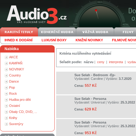
IHNED K DODÁNÍ
LUXUSNÍ BOXY
KNIŽNÍ NOVINKY
FILMOVÉ NOV
Nabídka
Kritéria rozšířeného vyhledávání
AKCE
Seřadit podle:
názvu
|
ceny
|
interpreta
|
vydav
KAMPAŇ
NOVINKY
Sue Selah - Bedroom -Ep-
Country
Vydavatel:
Caroline
| Vydáno:
3.7.2020
Dance
557 Kč
Cena:
Pop
Rock
Sue Selah - Persona
Hudba pro děti
Vydavatel:
Universal
| Vydáno:
25.3.2022
Ostatní
629 Kč
Cena:
Obaly CD, DVD, ...
Knihy
Sue Selah - Persona
Suvenýry
Vydavatel:
Universal
| Vydáno:
25.3.2022
953 Kč
Cena: