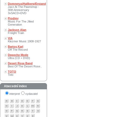
Domnerus/Hallberg/Erstand
Jazz At The Pawnshop -
30th Anniversary
3xSACD+DVD
Prodigy
Music For The Jilted
Generation
Jackson Alan
Freight Train
V/A
Klezmer Music 1908-1927
Bartos Karl
Off The Record
Depeche Mode
Ultra (CD + DVD)
Desert Rose Band
Best Of The Desert Rose..
TOTO
Toto
Abecední index
interpret
vydavatel