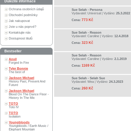
Důležité informace
Ochrana osobních údajů
Sue Selah - Persona
Vydavatel:
Universal
| Vydáno:
25.3.2022
Obchodní podmínky
773 Kč
Cena:
Jak nakupovat
Jste u nás poprvé?
Kontaktujte nás
Sue Selah - Reason
Vydavatel:
Caroline
| Vydáno:
12.4.2018
Dostupnost titulů
323 Kč
Cena:
Bestseller
Sue Selah - Reason
Vydavatel:
Caroline
| Vydáno:
2.1.2019
Anvil
Forged In Fire
1169 Kč
Cena:
Tyler Bonnie
The best of
Jackson Michael
Sue Selah - Selah Sue
History Past, Present And
Vydavatel:
Wea
| Vydáno:
24.3.2023
Future
260 Kč
Cena:
Jackson Michael
Blood On The Dance Floor -
History In The Mix
TOTO
Toto IV
TOTO
Isolation
Youngbloods
Youngbloods / Earth Music /
Elephant Mountain