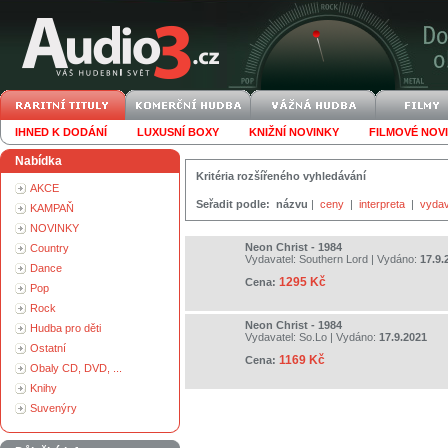
IHNED K DODÁNÍ
LUXUSNÍ BOXY
KNIŽNÍ NOVINKY
FILMOVÉ NOV
Nabídka
Kritéria rozšířeného vyhledávání
AKCE
Seřadit podle:
názvu
|
ceny
|
interpreta
|
vydav
KAMPAŇ
NOVINKY
Neon Christ - 1984
Country
Vydavatel:
Southern Lord
| Vydáno:
17.9.
Dance
1295 Kč
Cena:
Pop
Rock
Neon Christ - 1984
Hudba pro děti
Vydavatel:
So.Lo
| Vydáno:
17.9.2021
Ostatní
1169 Kč
Cena:
Obaly CD, DVD, ...
Knihy
Suvenýry