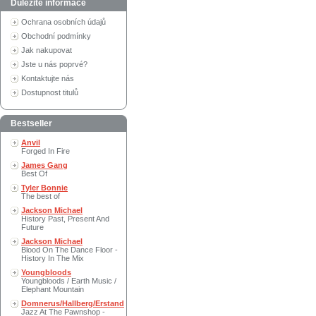
Důležité informace
Ochrana osobních údajů
Obchodní podmínky
Jak nakupovat
Jste u nás poprvé?
Kontaktujte nás
Dostupnost titulů
Bestseller
Anvil
Forged In Fire
James Gang
Best Of
Tyler Bonnie
The best of
Jackson Michael
History Past, Present And
Future
Jackson Michael
Blood On The Dance Floor -
History In The Mix
Youngbloods
Youngbloods / Earth Music /
Elephant Mountain
Domnerus/Hallberg/Erstand
Jazz At The Pawnshop -