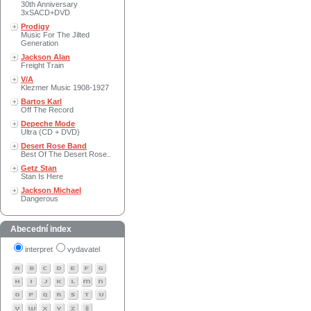
30th Anniversary
3xSACD+DVD
Prodigy
Music For The Jilted
Generation
Jackson Alan
Freight Train
V/A
Klezmer Music 1908-1927
Bartos Karl
Off The Record
Depeche Mode
Ultra (CD + DVD)
Desert Rose Band
Best Of The Desert Rose..
Getz Stan
Stan Is Here
Jackson Michael
Dangerous
Abecední index
interpret
vydavatel