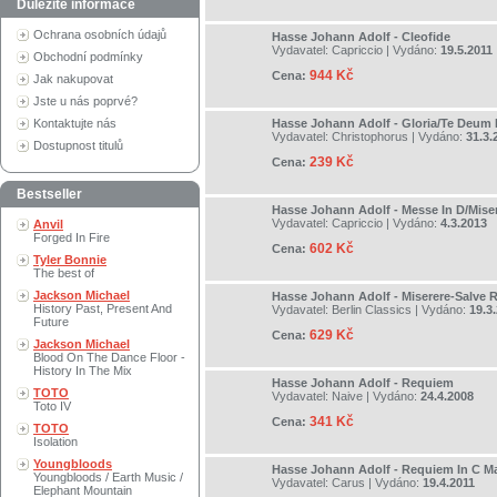
Důležité informace
Ochrana osobních údajů
Hasse Johann Adolf - Cleofide
Vydavatel:
Capriccio
| Vydáno:
19.5.2011
Obchodní podmínky
944 Kč
Cena:
Jak nakupovat
Jste u nás poprvé?
Kontaktujte nás
Hasse Johann Adolf - Gloria/Te Deu
Vydavatel:
Christophorus
| Vydáno:
31.3.
Dostupnost titulů
239 Kč
Cena:
Bestseller
Hasse Johann Adolf - Messe In D/Mise
Vydavatel:
Capriccio
| Vydáno:
4.3.2013
Anvil
Forged In Fire
602 Kč
Cena:
Tyler Bonnie
The best of
Jackson Michael
Hasse Johann Adolf - Miserere-Salve 
History Past, Present And
Vydavatel:
Berlin Classics
| Vydáno:
19.3
Future
629 Kč
Cena:
Jackson Michael
Blood On The Dance Floor -
History In The Mix
Hasse Johann Adolf - Requiem
TOTO
Vydavatel:
Naive
| Vydáno:
24.4.2008
Toto IV
341 Kč
Cena:
TOTO
Isolation
Youngbloods
Hasse Johann Adolf - Requiem In C M
Youngbloods / Earth Music /
Vydavatel:
Carus
| Vydáno:
19.4.2011
Elephant Mountain