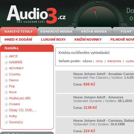
IHNED K DODÁNÍ
LUXUSNÍ BOXY
KNIŽNÍ NOVINKY
FILMOVÉ NOV
Nabídka
Kritéria rozšířeného vyhledávání
AKCE
Seřadit podle:
názvu
|
ceny
|
interpreta
|
vydav
KAMPAŇ
NOVINKY
Hasse Johann Adolf - Arcadian Cantat
Country
Vydavatel:
Pan Classics
| Vydáno:
1.4.20
Dance
656 Kč
Cena:
Pop
Rock
Hasse Johann Adolf - Artaserse
Hudba pro děti
Vydavatel:
Dynamic
| Vydáno:
28.1.2016
Ostatní
1139 Kč
Cena:
Obaly CD, DVD, ...
Knihy
Hasse Johann Adolf - Cantatas, Balla
Suvenýry
Vydavatel:
Crd
| Vydáno:
16.9.1998
224 Kč
Cena: