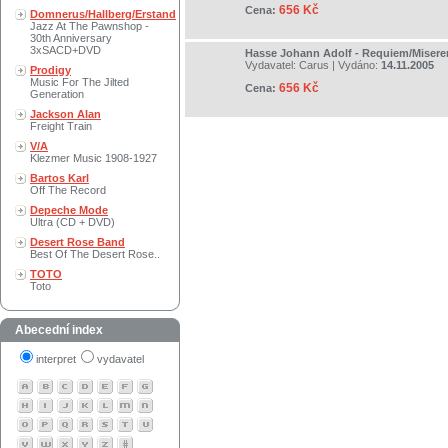
656 Kč
Cena:
Domnerus/Hallberg/Erstand
Jazz At The Pawnshop -
30th Anniversary
3xSACD+DVD
Hasse Johann Adolf - Requiem/Misere
Vydavatel:
Carus
| Vydáno:
14.11.2005
Prodigy
Music For The Jilted
656 Kč
Cena:
Generation
Jackson Alan
Freight Train
V/A
Klezmer Music 1908-1927
Bartos Karl
Off The Record
Depeche Mode
Ultra (CD + DVD)
Desert Rose Band
Best Of The Desert Rose..
TOTO
Toto
Abecední index
interpret
vydavatel