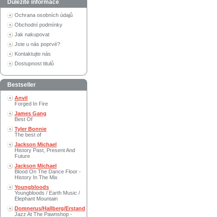
Důležité informace
Ochrana osobních údajů
Obchodní podmínky
Jak nakupovat
Jste u nás poprvé?
Kontaktujte nás
Dostupnost titulů
Bestseller
Anvil
Forged In Fire
James Gang
Best Of
Tyler Bonnie
The best of
Jackson Michael
History Past, Present And
Future
Jackson Michael
Blood On The Dance Floor -
History In The Mix
Youngbloods
Youngbloods / Earth Music /
Elephant Mountain
Domnerus/Hallberg/Erstand
Jazz At The Pawnshop -