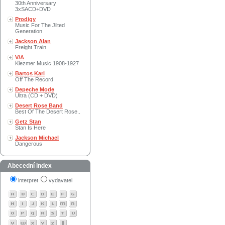
30th Anniversary
3xSACD+DVD
Prodigy
Music For The Jilted
Generation
Jackson Alan
Freight Train
V/A
Klezmer Music 1908-1927
Bartos Karl
Off The Record
Depeche Mode
Ultra (CD + DVD)
Desert Rose Band
Best Of The Desert Rose..
Getz Stan
Stan Is Here
Jackson Michael
Dangerous
Abecední index
interpret
vydavatel