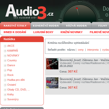
IHNED K DODÁNÍ
LUXUSNÍ BOXY
KNIŽNÍ NOVINKY
FILMOVÉ NOV
Nabídka
Kritéria rozšířeného vyhledávání
AKCE
Seřadit podle:
názvu
|
ceny
|
interpreta
|
vydav
KAMPAŇ
NOVINKY
Škvorecký Josef; Zábrana Jan - Vražda 
Country
Vydavatel:
Český rozhlas/Radioservis
| V
Dance
28.10.2022
Pop
307 Kč
Cena:
Rock
Škvorecký Josef; Zábrana Jan - Vražd
Hudba pro děti
Vydavatel:
Český rozhlas/Radioservis
| 
Ostatní
307 Kč
Cena:
Obaly CD, DVD, ...
Knihy
Suvenýry