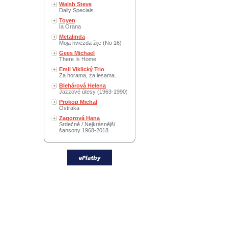
Walsh Steve
Daily Specials
Toyen
Ia Orana
Metalinda
Moja hviezda žije (No 16)
Gees Michael
There Is Home
Emil Viklický Trio
Za horama, za lesama...
Blehárová Helena
Jazzové útesy (1963-1990)
Prokop Michal
Ostraka
Zagorová Hana
Srdečně / Nejkrásnější
šansony 1968-2018