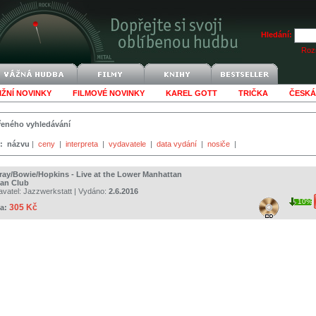
Hledání:
Rozš
IŽNÍ NOVINKY
FILMOVÉ NOVINKY
KAREL GOTT
TRIČKA
ČESKÁ
šířeného vyhledávání
:
názvu
|
ceny
|
interpreta
|
vydavatele
|
data vydání
|
nosiče
|
ray/Bowie/Hopkins - Live at the Lower Manhattan
an Club
avatel:
Jazzwerkstatt
| Vydáno:
2.6.2016
10%
305 Kč
a: