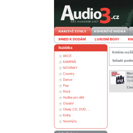
IHNED K DODÁNÍ
LUXUSNÍ BOXY
KN
Nabídka
Kritéria roz
AKCE
Seřadit podle
KAMPAŇ
NOVINKY
Mur
Country
Oce
Dance
Vyd
Pop
Cen
Rock
Hudba pro děti
Ostatní
Obaly CD, DVD, ...
Knihy
Suvenýry