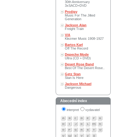
30th Anniversary
3xSACD+DVD
Prodigy
Music For The Jilted
Generation
Jackson Alan
Freight Train
V/A
Klezmer Music 1908-1927
Bartos Karl
Off The Record
Depeche Mode
Ultra (CD + DVD)
Desert Rose Band
Best Of The Desert Rose..
Getz Stan
Stan Is Here
Jackson Michael
Dangerous
Abecední index
interpret
vydavatel