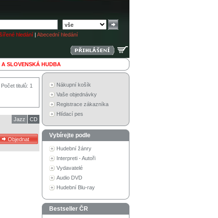
ířené hledání
|
Abecední hledání
 A SLOVENSKÁ HUDBA
Nákupní košík
Počet titulů: 1
Vaše objednávky
Registrace zákazníka
Hlídací pes
Jazz
CD
Vybírejte podle
Hudební žánry
Interpreti - Autoři
Vydavatelé
Audio DVD
Hudební Blu-ray
Bestseller ČR