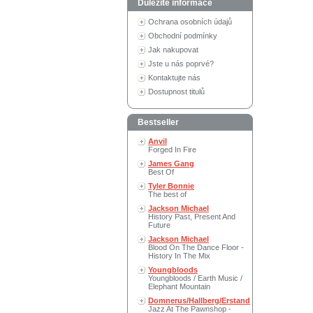
Důležité informace
Ochrana osobních údajů
Obchodní podmínky
Jak nakupovat
Jste u nás poprvé?
Kontaktujte nás
Dostupnost titulů
Bestseller
Anvil
Forged In Fire
James Gang
Best Of
Tyler Bonnie
The best of
Jackson Michael
History Past, Present And
Future
Jackson Michael
Blood On The Dance Floor -
History In The Mix
Youngbloods
Youngbloods / Earth Music /
Elephant Mountain
Domnerus/Hallberg/Erstand
Jazz At The Pawnshop -