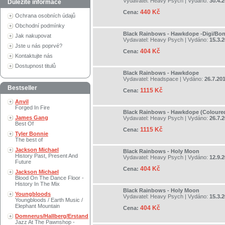
Vydavatel:
Heavy Psych
| Vydáno:
30.4.
Důležité informace
440 Kč
Cena:
Ochrana osobních údajů
Obchodní podmínky
Black Rainbows - Hawkdope -Digi/Bon
Jak nakupovat
Vydavatel:
Heavy Psych
| Vydáno:
15.3.
Jste u nás poprvé?
404 Kč
Cena:
Kontaktujte nás
Dostupnost titulů
Black Rainbows - Hawkdope
Vydavatel:
Headspace
| Vydáno:
26.7.20
Bestseller
1115 Kč
Cena:
Anvil
Forged In Fire
Black Rainbows - Hawkdope (Coloure
James Gang
Vydavatel:
Heavy Psych
| Vydáno:
26.7.
Best Of
1115 Kč
Cena:
Tyler Bonnie
The best of
Jackson Michael
Black Rainbows - Holy Moon
History Past, Present And
Vydavatel:
Heavy Psych
| Vydáno:
12.9.
Future
404 Kč
Cena:
Jackson Michael
Blood On The Dance Floor -
History In The Mix
Black Rainbows - Holy Moon
Youngbloods
Vydavatel:
Heavy Psych
| Vydáno:
15.3.
Youngbloods / Earth Music /
Elephant Mountain
404 Kč
Cena:
Domnerus/Hallberg/Erstand
Jazz At The Pawnshop -