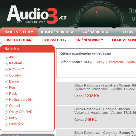
IHNED K DODÁNÍ
LUXUSNÍ BOXY
KNIŽNÍ NOVINKY
FILMOVÉ NOV
Nabídka
Kritéria rozšířeného vyhledávání
AKCE
Seřadit podle:
názvu
|
ceny
|
interpreta
|
vydav
KAMPAŇ
NOVINKY
Country
Dance
Black Rainbows - (splatter) Cosmic Rit
Pop
Vydavatel:
Headspace
| Vydáno:
1.5.202
Rock
1232 Kč
Cena:
Hudba pro děti
Ostatní
Black Rainbows - Carmina Diabolo
Obaly CD, DVD, ...
Vydavatel:
Headspace
| Vydáno:
17.11.2
Knihy
746 Kč
Cena:
Suvenýry
Black Rainbows - Cosmic.. -Bonus Tr-