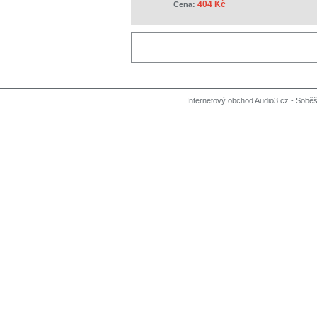
404 Kč
Cena:
Internetový obchod Audio3.cz - Soběši