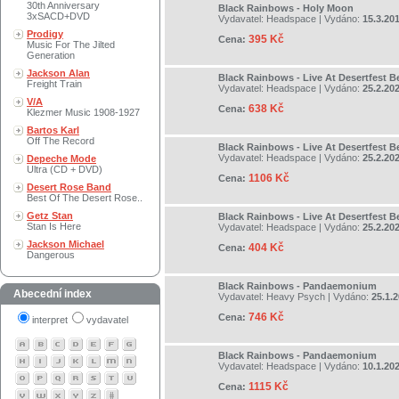
30th Anniversary
Black Rainbows - Holy Moon
3xSACD+DVD
Vydavatel:
Headspace
| Vydáno:
15.3.20
Prodigy
395 Kč
Cena:
Music For The Jilted
Generation
Jackson Alan
Black Rainbows - Live At Desertfest 
Freight Train
Vydavatel:
Headspace
| Vydáno:
25.2.20
V/A
638 Kč
Cena:
Klezmer Music 1908-1927
Bartos Karl
Off The Record
Black Rainbows - Live At Desertfest 
Vydavatel:
Headspace
| Vydáno:
25.2.20
Depeche Mode
Ultra (CD + DVD)
1106 Kč
Cena:
Desert Rose Band
Best Of The Desert Rose..
Getz Stan
Black Rainbows - Live At Desertfest 
Stan Is Here
Vydavatel:
Headspace
| Vydáno:
25.2.20
Jackson Michael
404 Kč
Cena:
Dangerous
Black Rainbows - Pandaemonium
Abecední index
Vydavatel:
Heavy Psych
| Vydáno:
25.1.
746 Kč
Cena:
interpret
vydavatel
Black Rainbows - Pandaemonium
Vydavatel:
Headspace
| Vydáno:
10.1.20
1115 Kč
Cena: