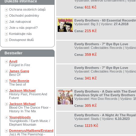
Vydavatel:
Bellevue Entertainment
| Vydá
Důležité informace
611 Kč
Cena:
Ochrana osobních údajů
Obchodní podmínky
Everly Brothers - 60 Essential Recordi
Jak nakupovat
Vydavatel:
Big 3
| Vydáno:
27.4.2018
Jste u nás poprvé?
215 Kč
Cena:
Kontaktujte nás
Dostupnost titulů
Everly Brothers - 7" Bye Bye Love
Vydavatel:
Collectables Records
| Vydán
Bestseller
359 Kč
Cena:
Anvil
Forged In Fire
Everly Brothers - 7" Bye Bye Love
James Gang
Vydavatel:
Collectables Records
| Vydán
Best Of
341 Kč
Cena:
Tyler Bonnie
The best of
Jackson Michael
Everly Brothers - A Date with The Ever
History Past, Present And
Fabulous Style of The Everly Brothers
Future
Vydavatel:
Hoo Doo Records
| Vydáno:
1
Jackson Michael
305 Kč
Cena:
Blood On The Dance Floor -
History In The Mix
Everly Brothers - A Night At The Royal 
Youngbloods
Vydavatel:
Stadu
| Vydáno:
6.10.2023
Youngbloods / Earth Music /
Elephant Mountain
1115 Kč
Cena:
Domnerus/Hallberg/Erstand
Jazz At The Pawnshop -