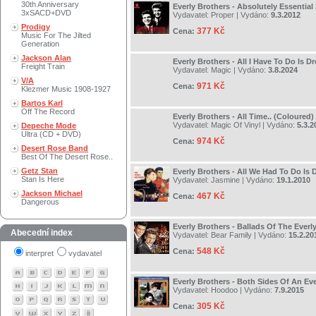
30th Anniversary
Everly Brothers - Absolutely Essential
3xSACD+DVD
Vydavatel:
Proper
| Vydáno:
9.3.2012
Prodigy
377 Kč
Cena:
Music For The Jilted
Generation
Jackson Alan
Everly Brothers - All I Have To Do Is D
Freight Train
Vydavatel:
Magic
| Vydáno:
3.8.2024
V/A
971 Kč
Cena:
Klezmer Music 1908-1927
Bartos Karl
Off The Record
Everly Brothers - All Time.. (Coloured)
Vydavatel:
Magic Of Vinyl
| Vydáno:
5.3.2
Depeche Mode
Ultra (CD + DVD)
974 Kč
Cena:
Desert Rose Band
Best Of The Desert Rose..
Getz Stan
Everly Brothers - All We Had To Do Is
Stan Is Here
Vydavatel:
Jasmine
| Vydáno:
19.1.2010
Jackson Michael
467 Kč
Cena:
Dangerous
Everly Brothers - Ballads Of The Everly
Abecední index
Vydavatel:
Bear Family
| Vydáno:
15.2.20
548 Kč
Cena:
interpret
vydavatel
Everly Brothers - Both Sides Of An Ev
Vydavatel:
Hoodoo
| Vydáno:
7.9.2015
305 Kč
Cena: