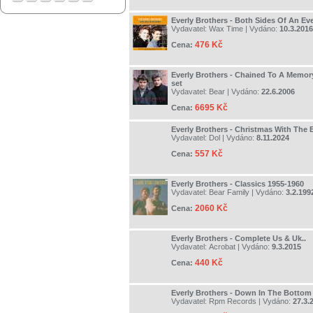
Everly Brothers - Both Sides Of An Ev
Vydavatel:
Wax Time
| Vydáno:
10.3.2016
476 Kč
Cena:
Everly Brothers - Chained To A Memor
set
Vydavatel:
Bear
| Vydáno:
22.6.2006
6695 Kč
Cena:
Everly Brothers - Christmas With The 
Vydavatel:
Dol
| Vydáno:
8.11.2024
557 Kč
Cena:
Everly Brothers - Classics 1955-1960
Vydavatel:
Bear Family
| Vydáno:
3.2.199
2060 Kč
Cena:
Everly Brothers - Complete Us & Uk..
Vydavatel:
Acrobat
| Vydáno:
9.3.2015
440 Kč
Cena:
Everly Brothers - Down In The Bottom
Vydavatel:
Rpm Records
| Vydáno:
27.3.