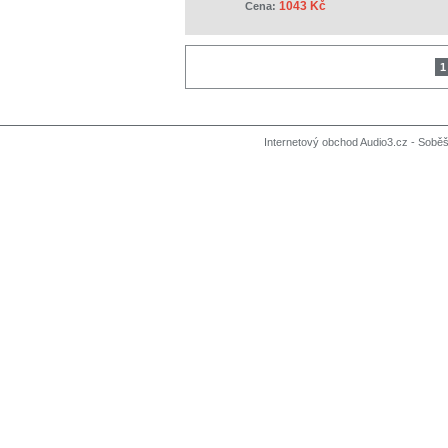
1043 Kč
Cena:
1
Internetový obchod Audio3.cz - Soběši