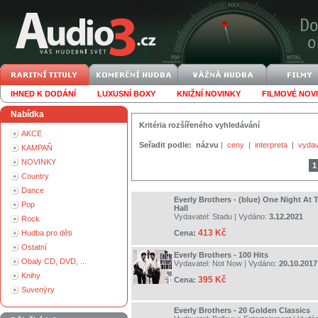
IHNED K DODÁNÍ
LUXUSNÍ BOXY
KNIŽNÍ NOVINKY
FILMOVÉ NOV
Nabídka
Kritéria rozšířeného vyhledávání
AKCE
Seřadit podle:
názvu
|
ceny
|
interpreta
|
vydav
KAMPAŇ
NOVINKY
1
Country
Dance
Everly Brothers - (blue) One Night At 
Pop
Hall
Vydavatel:
Stadu
| Vydáno:
3.12.2021
Rock
413 Kč
Hudba pro děti
Cena:
Ostatní
Everly Brothers - 100 Hits
Obaly CD, DVD, ...
Vydavatel:
Not Now
| Vydáno:
20.10.2017
Knihy
395 Kč
Cena:
Suvenýry
Everly Brothers - 20 Golden Classics