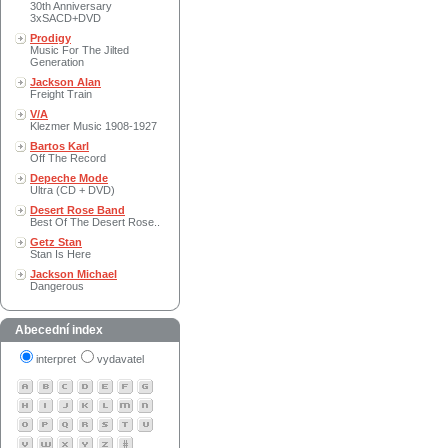
30th Anniversary
3xSACD+DVD
Prodigy
Music For The Jilted
Generation
Jackson Alan
Freight Train
V/A
Klezmer Music 1908-1927
Bartos Karl
Off The Record
Depeche Mode
Ultra (CD + DVD)
Desert Rose Band
Best Of The Desert Rose..
Getz Stan
Stan Is Here
Jackson Michael
Dangerous
Abecední index
interpret
vydavatel