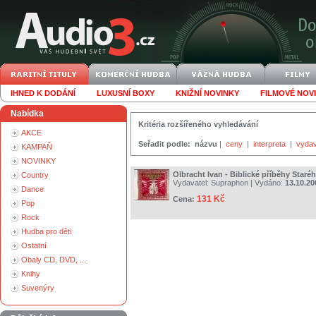
IHNED K DODÁNÍ
LUXUSNÍ BOXY
KNIŽNÍ NOVINKY
FILMOVÉ NOV
Nabídka
Kritéria rozšířeného vyhledávání
AKCE
Seřadit podle:
názvu
|
ceny
|
interpreta
|
vydav
KAMPAŇ
NOVINKY
Olbracht Ivan - Biblické příběhy Staré
Country
Vydavatel:
Supraphon
| Vydáno:
13.10.20
Dance
131 Kč
Cena:
Pop
Rock
Hudba pro děti
Ostatní
Obaly CD, DVD, ...
Knihy
Suvenýry