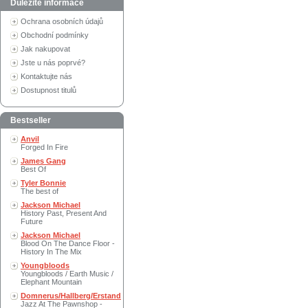
Důležité informace
Ochrana osobních údajů
Obchodní podmínky
Jak nakupovat
Jste u nás poprvé?
Kontaktujte nás
Dostupnost titulů
Bestseller
Anvil
Forged In Fire
James Gang
Best Of
Tyler Bonnie
The best of
Jackson Michael
History Past, Present And
Future
Jackson Michael
Blood On The Dance Floor -
History In The Mix
Youngbloods
Youngbloods / Earth Music /
Elephant Mountain
Domnerus/Hallberg/Erstand
Jazz At The Pawnshop -