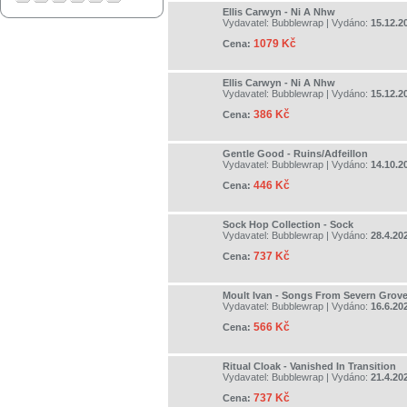
Ellis Carwyn - Ni A Nhw
Vydavatel:
Bubblewrap
| Vydáno:
15.12.2
1079 Kč
Cena:
Ellis Carwyn - Ni A Nhw
Vydavatel:
Bubblewrap
| Vydáno:
15.12.2
386 Kč
Cena:
Gentle Good - Ruins/Adfeillon
Vydavatel:
Bubblewrap
| Vydáno:
14.10.2
446 Kč
Cena:
Sock Hop Collection - Sock
Vydavatel:
Bubblewrap
| Vydáno:
28.4.20
737 Kč
Cena:
Moult Ivan - Songs From Severn Grov
Vydavatel:
Bubblewrap
| Vydáno:
16.6.20
566 Kč
Cena:
Ritual Cloak - Vanished In Transition
Vydavatel:
Bubblewrap
| Vydáno:
21.4.20
737 Kč
Cena: