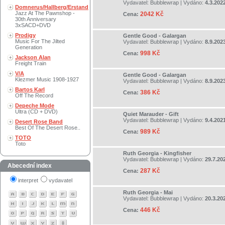
Vydavatel:
Bubblewrap
| Vydáno:
4.3.202
Domnerus/Hallberg/Erstand
Jazz At The Pawnshop -
2042 Kč
Cena:
30th Anniversary
3xSACD+DVD
Prodigy
Gentle Good - Galargan
Music For The Jilted
Vydavatel:
Bubblewrap
| Vydáno:
8.9.202
Generation
998 Kč
Cena:
Jackson Alan
Freight Train
V/A
Gentle Good - Galargan
Klezmer Music 1908-1927
Vydavatel:
Bubblewrap
| Vydáno:
8.9.202
Bartos Karl
386 Kč
Cena:
Off The Record
Depeche Mode
Ultra (CD + DVD)
Quiet Marauder - Gift
Vydavatel:
Bubblewrap
| Vydáno:
9.4.202
Desert Rose Band
Best Of The Desert Rose..
989 Kč
Cena:
TOTO
Toto
Ruth Georgia - Kingfisher
Vydavatel:
Bubblewrap
| Vydáno:
29.7.20
Abecední index
287 Kč
Cena:
interpret
vydavatel
Ruth Georgia - Mai
Vydavatel:
Bubblewrap
| Vydáno:
20.3.20
446 Kč
Cena: