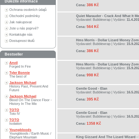
Důležité informace
386 Kč
Cena:
Ochrana osobních údajů
Obchodní podmínky
Quiet Marauder - Crack And What It M
Vydavatel:
Bubblewrap
| Vydáno:
11.4.20
Jak nakupovat
564 Kč
Cena:
Jste u nás poprvé?
Kontaktujte nás
Hms Morris - Dollar Lizard Money Zom
Dostupnost titulů
Vydavatel:
Bubblewrap
| Vydáno:
15.9.20
386 Kč
Cena:
Bestseller
Anvil
Hms Morris - Dollar Lizard Money Zom
Forged In Fire
Vydavatel:
Bubblewrap
| Vydáno:
15.9.20
Tyler Bonnie
998 Kč
Cena:
The best of
Jackson Michael
History Past, Present And
Gentle Good - Elan
Future
Vydavatel:
Bubblewrap
| Vydáno:
16.5.20
Jackson Michael
395 Kč
Cena:
Blood On The Dance Floor -
History In The Mix
TOTO
Gentle Good - Elan
Toto IV
Vydavatel:
Bubblewrap
| Vydáno:
16.5.20
TOTO
1358 Kč
Isolation
Cena:
Youngbloods
Youngbloods / Earth Music /
King Gizzard And The Lizard Wizard -
Elephant Mountain