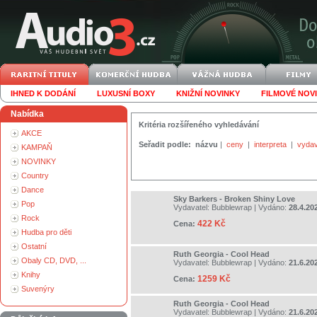
IHNED K DODÁNÍ
LUXUSNÍ BOXY
KNIŽNÍ NOVINKY
FILMOVÉ NOV
Nabídka
Kritéria rozšířeného vyhledávání
AKCE
Seřadit podle:
názvu
|
ceny
|
interpreta
|
vydav
KAMPAŇ
NOVINKY
Country
Dance
Sky Barkers - Broken Shiny Love
Pop
Vydavatel:
Bubblewrap
| Vydáno:
28.4.20
Rock
422 Kč
Cena:
Hudba pro děti
Ostatní
Ruth Georgia - Cool Head
Obaly CD, DVD, ...
Vydavatel:
Bubblewrap
| Vydáno:
21.6.20
Knihy
1259 Kč
Cena:
Suvenýry
Ruth Georgia - Cool Head
Vydavatel:
Bubblewrap
| Vydáno:
21.6.20