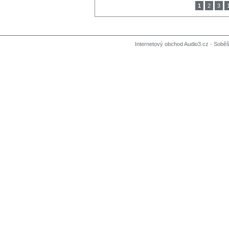
1
2
3
Internetový obchod Audio3.cz - Soběši