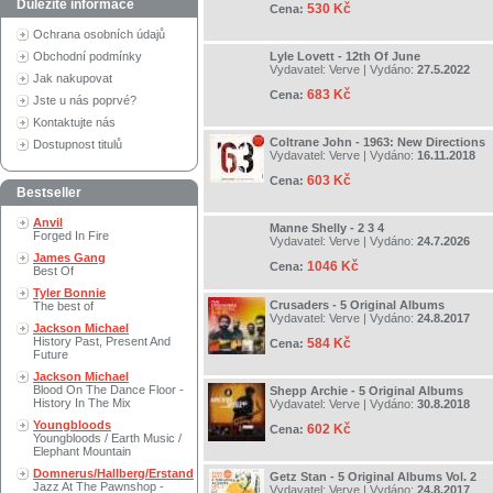
Důležité informace
530 Kč
Cena:
Ochrana osobních údajů
Obchodní podmínky
Lyle Lovett - 12th Of June
Vydavatel:
Verve
| Vydáno:
27.5.2022
Jak nakupovat
683 Kč
Cena:
Jste u nás poprvé?
Kontaktujte nás
Coltrane John - 1963: New Directions
Dostupnost titulů
Vydavatel:
Verve
| Vydáno:
16.11.2018
603 Kč
Cena:
Bestseller
Anvil
Manne Shelly - 2 3 4
Forged In Fire
Vydavatel:
Verve
| Vydáno:
24.7.2026
James Gang
1046 Kč
Cena:
Best Of
Tyler Bonnie
Crusaders - 5 Original Albums
The best of
Vydavatel:
Verve
| Vydáno:
24.8.2017
Jackson Michael
History Past, Present And
584 Kč
Cena:
Future
Jackson Michael
Blood On The Dance Floor -
Shepp Archie - 5 Original Albums
History In The Mix
Vydavatel:
Verve
| Vydáno:
30.8.2018
Youngbloods
602 Kč
Cena:
Youngbloods / Earth Music /
Elephant Mountain
Domnerus/Hallberg/Erstand
Getz Stan - 5 Original Albums Vol. 2
Jazz At The Pawnshop -
Vydavatel:
Verve
| Vydáno:
24.8.2017