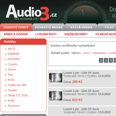
IHNED K DODÁNÍ
LUXUSNÍ BOXY
KNIŽNÍ NOVINKY
FILMOVÉ NOV
Nabídka
Kritéria rozšířeného vyhledávání
AKCE
Seřadit podle:
názvu
|
ceny
|
interpreta
|
vydav
KAMPAŇ
NOVINKY
1
2
3
Country
Dance
Lovett Lyle - 12th Of June
Pop
Vydavatel:
Verve
| Vydáno:
13.5.2022
Rock
290 Kč
Cena:
Hudba pro děti
Ostatní
Lovett Lyle - 12th Of June
Vydavatel:
Verve
| Vydáno:
13.5.2022
Obaly CD, DVD, ...
823 Kč
Cena:
Knihy
Suvenýry
Lovett Lyle - 12th Of June
Vydavatel:
Verve
| Vydáno:
13.5.2022