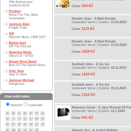
30th Anniversary
3xSACD+DVD
584 Kč
Cena:
Prodigy
Music For The Jilted
Generation
Donato Joao - A Bad Donato
Vydavatel:
Verve
| Vydáno:
13.10.2023
Jackson Alan
Freight Train
1115 Kč
Cena:
V/A
Klezmer Music 1908-1927
Donato Joao - A Bad Donato
Bartos Karl
Vydavatel:
Verve
| Vydáno:
13.10.2023
Off The Record
1029 Kč
Cena:
Depeche Mode
Ultra (CD + DVD)
Desert Rose Band
Scofield John - A Go Go
Best Of The Desert Rose..
Vydavatel:
Verve
| Vydáno:
10.11.2023
Getz Stan
1029 Kč
Stan Is Here
Cena:
Jackson Michael
Dangerous
Scofield John - A Go Go
Vydavatel:
Verve
| Vydáno:
10.11.2023
1322 Kč
Cena:
Abecední index
interpret
vydavatel
Peterson Oscar - A Jazz Portrait Of Fr
Vydavatel:
Verve
| Vydáno:
12.7.2024
941 Kč
Cena:
Samara Joy - A Joyful Holiday