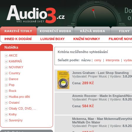
IHNED K DODÁNÍ
LUXUSNÍ BOXY
KNIŽNÍ NOVINKY
FILMOVÉ NOV
Nabídka
Kritéria rozšířeného vyhledávání
AKCE
Seřadit podle:
názvu
|
ceny
|
interpreta
|
vydav
KAMPAŇ
NOVINKY
Jones Graham - Last Shop Standing
Country
Vydavatel:
Proper Music
| Vydáno:
3.8.20
Dance
289 Kč
Cena:
Pop
Rock
Atomic Rooster - Made In England/Nice
Hudba pro děti
Vydavatel:
Proper Music
| Vydáno:
8.9.20
Ostatní
584 Kč
Cena:
Obaly CD, DVD, ...
Knihy
Mckenna, Mae - Mae Mckenna/Everythi
Suvenýry
Me/Walk On Water
Vydavatel:
Proper Music
| Vydáno:
8.9.20