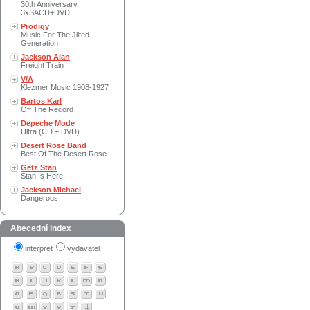
30th Anniversary
3xSACD+DVD
Prodigy
Music For The Jilted
Generation
Jackson Alan
Freight Train
V/A
Klezmer Music 1908-1927
Bartos Karl
Off The Record
Depeche Mode
Ultra (CD + DVD)
Desert Rose Band
Best Of The Desert Rose..
Getz Stan
Stan Is Here
Jackson Michael
Dangerous
Abecední index
interpret
vydavatel