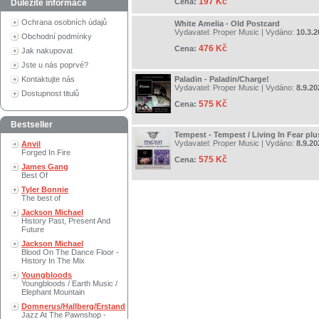
197 Kč
Cena:
Důležité informace
Ochrana osobních údajů
White Amelia - Old Postcard
Vydavatel:
Proper Music
| Vydáno:
10.3.2
Obchodní podmínky
476 Kč
Cena:
Jak nakupovat
Jste u nás poprvé?
Kontaktujte nás
Paladin - Paladin/Charge!
Vydavatel:
Proper Music
| Vydáno:
8.9.20
Dostupnost titulů
575 Kč
Cena:
Bestseller
Tempest - Tempest / Living In Fear pl
Vydavatel:
Proper Music
| Vydáno:
8.9.20
Anvil
Forged In Fire
575 Kč
Cena:
James Gang
Best Of
Tyler Bonnie
The best of
Jackson Michael
History Past, Present And
Future
Jackson Michael
Blood On The Dance Floor -
History In The Mix
Youngbloods
Youngbloods / Earth Music /
Elephant Mountain
Domnerus/Hallberg/Erstand
Jazz At The Pawnshop -