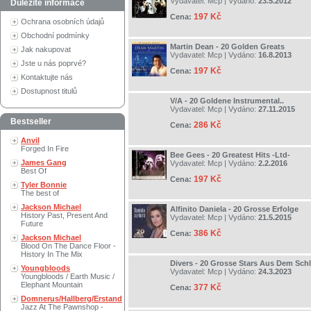
Vydavatel:
Mcp
| Vydáno:
23.5.2012
Důležité informace
197 Kč
Cena:
Ochrana osobních údajů
Obchodní podmínky
Martin Dean - 20 Golden Greats
Jak nakupovat
Vydavatel:
Mcp
| Vydáno:
16.8.2013
Jste u nás poprvé?
197 Kč
Cena:
Kontaktujte nás
Dostupnost titulů
V/A - 20 Goldene Instrumental..
Vydavatel:
Mcp
| Vydáno:
27.11.2015
Bestseller
286 Kč
Cena:
Anvil
Forged In Fire
Bee Gees - 20 Greatest Hits -Ltd-
James Gang
Vydavatel:
Mcp
| Vydáno:
2.2.2016
Best Of
197 Kč
Cena:
Tyler Bonnie
The best of
Jackson Michael
Alfinito Daniela - 20 Grosse Erfolge
History Past, Present And
Vydavatel:
Mcp
| Vydáno:
21.5.2015
Future
386 Kč
Cena:
Jackson Michael
Blood On The Dance Floor -
History In The Mix
Divers - 20 Grosse Stars Aus Dem Sch
Youngbloods
Vydavatel:
Mcp
| Vydáno:
24.3.2023
Youngbloods / Earth Music /
Elephant Mountain
377 Kč
Cena:
Domnerus/Hallberg/Erstand
Jazz At The Pawnshop -