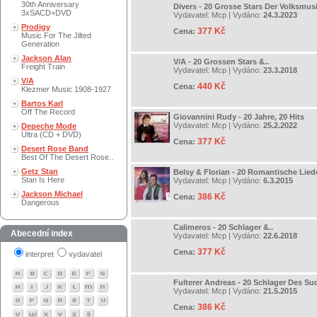
30th Anniversary
Divers - 20 Grosse Stars Der Volksmus
3xSACD+DVD
Vydavatel:
Mcp
| Vydáno:
24.3.2023
Prodigy
377 Kč
Cena:
Music For The Jilted
Generation
Jackson Alan
V/A - 20 Grossen Stars &..
Freight Train
Vydavatel:
Mcp
| Vydáno:
23.3.2018
V/A
440 Kč
Cena:
Klezmer Music 1908-1927
Bartos Karl
Off The Record
Giovannini Rudy - 20 Jahre, 20 Hits
Vydavatel:
Mcp
| Vydáno:
25.2.2022
Depeche Mode
Ultra (CD + DVD)
377 Kč
Cena:
Desert Rose Band
Best Of The Desert Rose..
Getz Stan
Belsy & Florian - 20 Romantische Lied
Stan Is Here
Vydavatel:
Mcp
| Vydáno:
6.3.2015
Jackson Michael
386 Kč
Cena:
Dangerous
Calimeros - 20 Schlager &..
Abecední index
Vydavatel:
Mcp
| Vydáno:
22.6.2018
377 Kč
Cena:
interpret
vydavatel
Fulterer Andreas - 20 Schlager Des S
Vydavatel:
Mcp
| Vydáno:
21.5.2015
386 Kč
Cena: