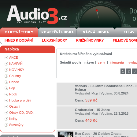
IHNED K DODÁNÍ
LUXUSNÍ BOXY
KNIŽNÍ NOVINKY
FILMOVÉ NOV
Nabídka
Kritéria rozšířeného vyhledávání
AKCE
Seřadit podle:
názvu
|
ceny
|
interpreta
|
vydav
KAMPAŇ
NOVINKY
1
2
3
Country
Dance
Various - 10 Jahre Bohmische Liebe - 
Pop
Heimat
Vydavatel:
Mcp
| Vydáno:
30.8.2024
Rock
539 Kč
Hudba pro děti
Cena:
Ostatní
Grubertaler - 15 Jahre
Obaly CD, DVD, ...
Vydavatel:
Mcp
| Vydáno:
23.3.2018
Knihy
440 Kč
Cena:
Suvenýry
Bee Gees - 20 Golden Greats