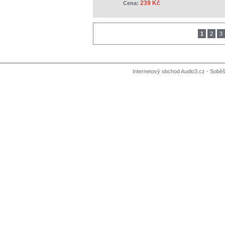
239 Kč
Cena:
1
2
3
Internetový obchod Audio3.cz - Soběši