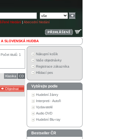
ířené hledání
|
Abecední hledání
 A SLOVENSKÁ HUDBA
Nákupní košík
Počet titulů: 1
Vaše objednávky
Registrace zákazníka
Hlídací pes
Klasika
CD
Vybírejte podle
Hudební žánry
Interpreti - Autoři
Vydavatelé
Audio DVD
Hudební Blu-ray
Bestseller ČR