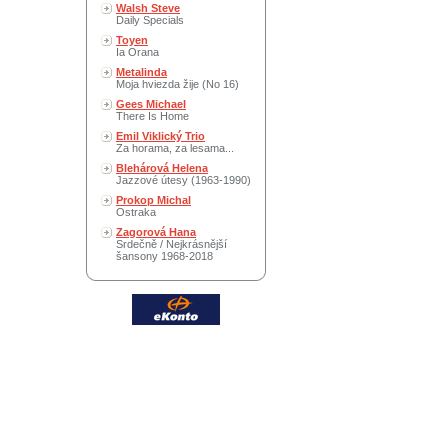
Walsh Steve
Daily Specials
Toyen
Ia Orana
Metalinda
Moja hviezda žije (No 16)
Gees Michael
There Is Home
Emil Viklický Trio
Za horama, za lesama...
Blehárová Helena
Jazzové útesy (1963-1990)
Prokop Michal
Ostraka
Zagorová Hana
Srdečně / Nejkrásnější
šansony 1968-2018