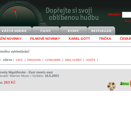
Hledání:
Rozš
IŽNÍ NOVINKY
FILMOVÉ NOVINKY
KAREL GOTT
TRIČKA
ČESKÁ
šířeného vyhledávání
:
názvu
|
ceny
|
interpreta
|
vydavatele
|
data vydání
|
nosiče
|
nedy Nigel/kroke - East meets east
avatel:
Warner Music
| Vydáno:
16.6.2003
263 Kč
a:
12%