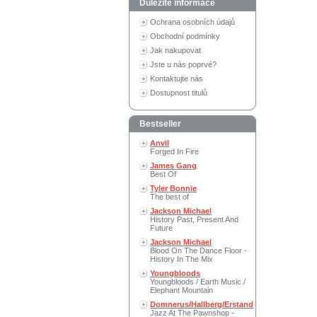
Důležité informace
Ochrana osobních údajů
Obchodní podmínky
Jak nakupovat
Jste u nás poprvé?
Kontaktujte nás
Dostupnost titulů
Bestseller
Anvil
Forged In Fire
James Gang
Best Of
Tyler Bonnie
The best of
Jackson Michael
History Past, Present And
Future
Jackson Michael
Blood On The Dance Floor -
History In The Mix
Youngbloods
Youngbloods / Earth Music /
Elephant Mountain
Domnerus/Hallberg/Erstand
Jazz At The Pawnshop -