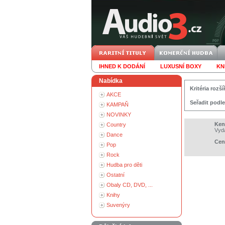
IHNED K DODÁNÍ
LUXUSNÍ BOXY
KN
Nabídka
Kritéria roz
AKCE
Seřadit podle
KAMPAŇ
NOVINKY
Ken
Country
Vyd
Dance
Cen
Pop
Rock
Hudba pro děti
Ostatní
Obaly CD, DVD, ...
Knihy
Suvenýry