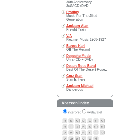
30th Anniversary
3xSACD+DVD
Prodigy
Music For The Jilted
Generation
Jackson Alan
Freight Train
V/A
Klezmer Music 1908-1927
Bartos Karl
Off The Record
Depeche Mode
Ultra (CD + DVD)
Desert Rose Band
Best Of The Desert Rose..
Getz Stan
Stan Is Here
Jackson Michael
Dangerous
Abecední index
interpret
vydavatel