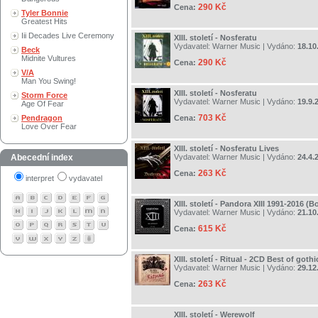
290 Kč
Cena:
Tyler Bonnie
Greatest Hits
Iii Decades Live Ceremony
XIII. století - Nosferatu
Vydavatel:
Warner Music
| Vydáno:
18.10
Beck
Midnite Vultures
290 Kč
Cena:
V/A
Man You Swing!
XIII. století - Nosferatu
Storm Force
Vydavatel:
Warner Music
| Vydáno:
19.9.
Age Of Fear
703 Kč
Pendragon
Cena:
Love Over Fear
XIII. století - Nosferatu Lives
Abecední index
Vydavatel:
Warner Music
| Vydáno:
24.4.
263 Kč
Cena:
interpret
vydavatel
XIII. století - Pandora XIII 1991-2016 (
Vydavatel:
Warner Music
| Vydáno:
21.10
615 Kč
Cena:
XIII. století - Ritual - 2CD Best of goth
Vydavatel:
Warner Music
| Vydáno:
29.12
263 Kč
Cena:
XIII. století - Werewolf