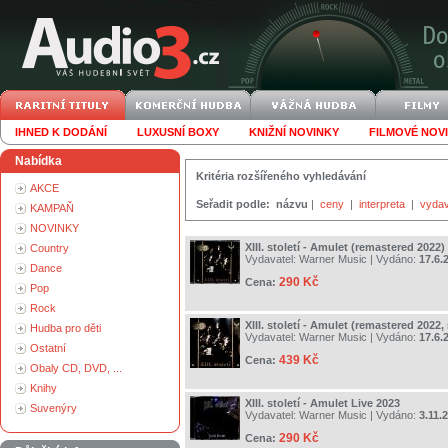
IHNED K DODÁNÍ
LUXUSNÍ BOXY
KNIŽNÍ NOVINKY
FILMOVÉ NOV
Nabídka
Kritéria rozšířeného vyhledávání
AKCE
Seřadit podle:
názvu
|
ceny
|
interpreta
|
vydav
KAMPAŇ
NOVINKY
XIII. století - Amulet (remastered 2022)
Country
Vydavatel:
Warner Music
| Vydáno:
17.6.
Dance
290 Kč
Cena:
Pop
Rock
XIII. století - Amulet (remastered 2022, 
Hudba pro děti
Vydavatel:
Warner Music
| Vydáno:
17.6.
Ostatní
439 Kč
Cena:
Obaly CD, DVD, ...
Knihy
XIII. století - Amulet Live 2023
Suvenýry
Vydavatel:
Warner Music
| Vydáno:
3.11.
290 Kč
Cena: