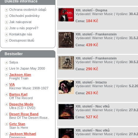
Důležité informace
Ochrana osobních údajů
XIII. století - Dogma
Vydavatel:
Warner Music
| Vydáno:
30.4.
Obchodní podmínky
184 Kč
Cena:
Jak nakupovat
Jste u nás poprvé?
Kontaktujte nás
XIII. století - Frankenstein
Vydavatel:
Warner Music
| Vydáno:
31.5.
Dostupnost titulů
439 Kč
Cena:
Bestseller
XIII. století - Frankenstein
Vydavatel:
Warner Music
| Vydáno:
30.5.
Satya
Live In Japan May 2000
290 Kč
Cena:
Jackson Alan
Freight Train
XIII. století - Intacto
V/A
Vydavatel:
Warner Music
| Vydáno:
5.2.2
Klezmer Music 1908-1927
263 Kč
Cena:
Bartos Karl
Off The Record
Depeche Mode
XIII. století - Noc vlků
Ultra (CD + DVD)
Vydavatel:
Warner Music
| Vydáno:
27.9.
Desert Rose Band
527 Kč
Cena:
Best Of The Desert Rose..
Getz Stan
Stan Is Here
XIII. století - Noc vlků
Jackson Michael
Vydavatel:
Warner Music
| Vydáno:
27.9.
Dangerous