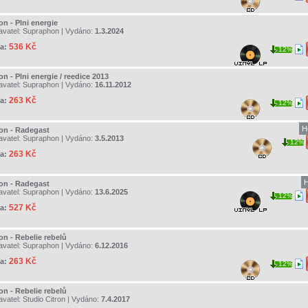
on - Plni energie
avatel:
Supraphon
| Vydáno:
1.3.2024
536 Kč
a:
12%
on - Plni energie / reedice 2013
avatel:
Supraphon
| Vydáno:
16.11.2012
263 Kč
a:
12%
H
ron - Radegast
avatel:
Supraphon
| Vydáno:
3.5.2013
12%
263 Kč
a:
H
ron - Radegast
avatel:
Supraphon
| Vydáno:
13.6.2025
12%
527 Kč
a:
on - Rebelie rebelů
avatel:
Supraphon
| Vydáno:
6.12.2016
263 Kč
a:
12%
on - Rebelie rebelů
avatel:
Studio Citron
| Vydáno:
7.4.2017