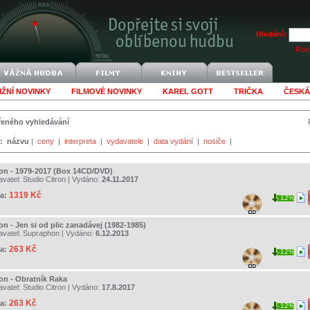
Hledání:
Rozš
IŽNÍ NOVINKY
FILMOVÉ NOVINKY
KAREL GOTT
TRIČKA
ČESKÁ
šířeného vyhledávání
:
názvu
|
ceny
|
interpreta
|
vydavatele
|
data vydání
|
nosiče
|
ron - 1979-2017 (Box 14CD/DVD)
avatel:
Studio Citron
| Vydáno:
24.11.2017
1319 Kč
a:
12%
on - Jen si od plic zanadávej (1982-1985)
avatel:
Supraphon
| Vydáno:
6.12.2013
263 Kč
a:
12%
ron - Obratník Raka
avatel:
Studio Citron
| Vydáno:
17.8.2017
263 Kč
a:
12%