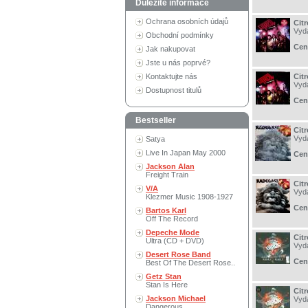
Důležité informace
Ochrana osobních údajů
Citr
Vyd
Obchodní podmínky
Cen
Jak nakupovat
Jste u nás poprvé?
Kontaktujte nás
Citr
Vyd
Dostupnost titulů
Cen
Bestseller
Cit
Vyd
Satya
Live In Japan May 2000
Cen
Jackson Alan
Freight Train
Cit
V/A
Vyd
Klezmer Music 1908-1927
Cen
Bartos Karl
Off The Record
Depeche Mode
Citr
Ultra (CD + DVD)
Vyd
Desert Rose Band
Cen
Best Of The Desert Rose..
Getz Stan
Stan Is Here
Citr
Jackson Michael
Vyd
Dangerous