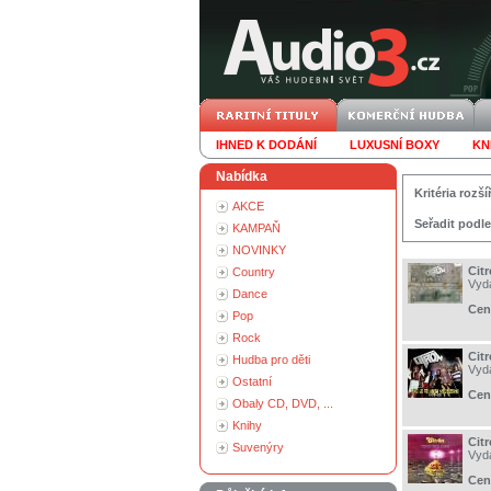
IHNED K DODÁNÍ
LUXUSNÍ BOXY
KN
Nabídka
Kritéria roz
AKCE
Seřadit podle
KAMPAŇ
NOVINKY
Cit
Country
Vyd
Dance
Cen
Pop
Rock
Citr
Hudba pro děti
Vyd
Ostatní
Cen
Obaly CD, DVD, ...
Knihy
Cit
Suvenýry
Vyd
Cen