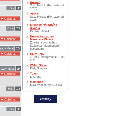
Arakain
Salto Mortale (Remastered
Rock
LP
2026)
Arakain
Salto Mortale (Remastered
2026)
Orchestr Národního
divadla
Rock
CD
Dvořák: Rusalka
Horňácká muzika
Miroslava Minkse
Zpívání a vyprávění z
Kuželova (Multimediální
eavy Metal
CD
dvojalbum)
Hally Belly
40 let v undergroundu 1986-
2026
Walsh Steve
Daily Specials
eavy Metal
LP
Toyen
Ia Orana
Metalinda
Moja hviezda žije (No 16)
Rock
CD
Rock
LP