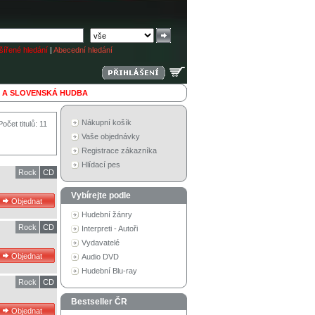
ířené hledání
|
Abecední hledání
 A SLOVENSKÁ HUDBA
Nákupní košík
Počet titulů: 11
Vaše objednávky
Registrace zákazníka
Hlídací pes
Rock
CD
Vybírejte podle
Hudební žánry
Rock
CD
Interpreti - Autoři
Vydavatelé
Audio DVD
Hudební Blu-ray
Rock
CD
Bestseller ČR