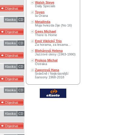
Walsh Steve
Daily Specials
Toyen
Ia Orana
Klasika
CD
Metalinda
Moja hviezda žije (No 16)
Gees Michael
There Is Home
Emil Viklický Trio
Klasika
CD
Za horama, za lesama...
Blehárová Helena
Jazzové útesy (1963-1990)
Prokop Michal
Ostraka
Klasika
CD
Zagorová Hana
Srdečně / Nejkrásnější
šansony 1968-2018
Klasika
CD
Klasika
CD