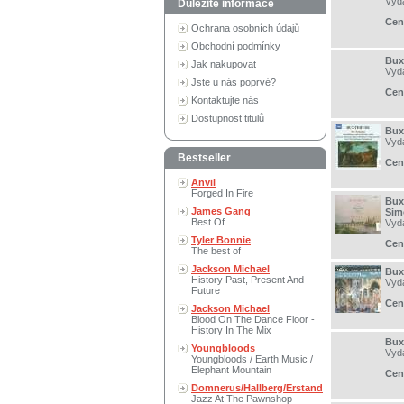
Vyd
Důležité informace
Cen
Ochrana osobních údajů
Obchodní podmínky
Bux
Jak nakupovat
Vyd
Jste u nás poprvé?
Cen
Kontaktujte nás
Dostupnost titulů
Bux
Vyd
Bestseller
Cen
Anvil
Forged In Fire
Bux
James Gang
Sim
Best Of
Vyd
Tyler Bonnie
Cen
The best of
Jackson Michael
Bux
History Past, Present And
Vyd
Future
Cen
Jackson Michael
Blood On The Dance Floor -
History In The Mix
Bux
Youngbloods
Vyd
Youngbloods / Earth Music /
Elephant Mountain
Cen
Domnerus/Hallberg/Erstand
Jazz At The Pawnshop -