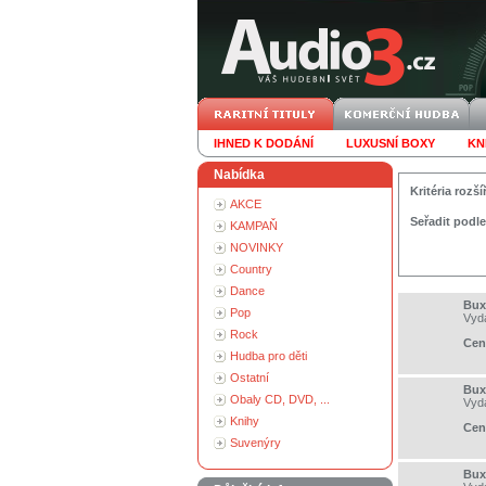
IHNED K DODÁNÍ
LUXUSNÍ BOXY
KN
Nabídka
Kritéria roz
AKCE
Seřadit podle
KAMPAŇ
NOVINKY
Country
Dance
Bux
Pop
Vyd
Rock
Cen
Hudba pro děti
Ostatní
Bux
Obaly CD, DVD, ...
Vyd
Knihy
Cen
Suvenýry
Bux