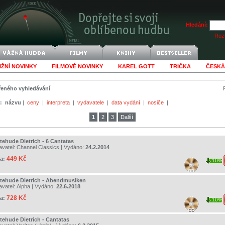
Hledání:
Rozš
IŽNÍ NOVINKY
FILMOVÉ NOVINKY
KAREL GOTT
TRIČKA
ČESKÁ
šířeného vyhledávání
:
názvu
|
ceny
|
interpreta
|
vydavatele
|
data vydání
|
nosiče
|
1
2
3
Další
tehude Dietrich - 6 Cantatas
avatel:
Channel Classics
| Vydáno:
24.2.2014
449 Kč
a:
10%
tehude Dietrich - Abendmusiken
avatel:
Alpha
| Vydáno:
22.6.2018
728 Kč
a:
10%
tehude Dietrich - Cantatas