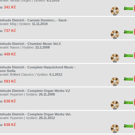
avatel:
Veritas (virgin)
| Vydáno:
6.2.2015
341 Kč
a:
10%
tehude Dietrich - Cantate Domino:.. -Sacd-
avatel:
Mdg
| Vydáno:
11.11.2019
737 Kč
a:
10%
tehude Dietrich - Chamber Music Vol.3
avatel:
Naxos
| Vydáno:
22.2.2008
449 Kč
a:
10%
tehude Dietrich - Complete Harpsichord Music -
one Stella
avatel:
Brilliant Classics
| Vydáno:
6.1.2012
10%
593 Kč
a:
tehude Dietrich - Complete Organ Works V.2
avatel:
Hyperion
| Vydáno:
26.11.2009
638 Kč
a:
10%
tehude Dietrich - Complete Organ Works Vol.
avatel:
Hyperion
| Vydáno:
28.11.2012
638 Kč
a:
10%