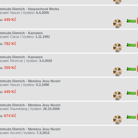
tehude Dietrich - Harpsichord Works
avatel:
Naxos
| Vydáno:
6.4.2005
449 Kč
a:
10%
tehude Dietrich - Kantaten
avatel:
Carus
| Vydáno:
1.11.1991
782 Kč
a:
10%
tehude Dietrich - Kantaten
avatel:
Ricercar
| Vydáno:
3.4.2020
359 Kč
a:
10%
tehude Dietrich - Membra Jesu Nostri
avatel:
Naxos
| Vydáno:
5.3.1998
449 Kč
a:
10%
tehude Dietrich - Membra Jesu Nostri
avatel:
Raumklang
| Vydáno:
26.10.2006
674 Kč
a:
10%
tehude Dietrich - Membra Jesu Nostri
avatel:
Accent
| Vydáno:
7.3.2012