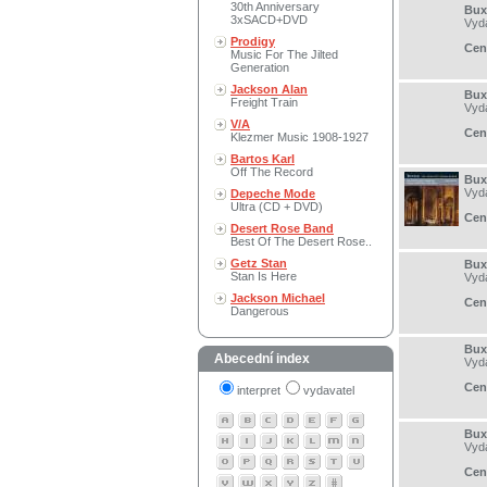
30th Anniversary
Bux
3xSACD+DVD
Vyd
Prodigy
Cen
Music For The Jilted
Generation
Jackson Alan
Bux
Freight Train
Vyd
V/A
Cen
Klezmer Music 1908-1927
Bartos Karl
Off The Record
Bux
Vyd
Depeche Mode
Ultra (CD + DVD)
Cen
Desert Rose Band
Best Of The Desert Rose..
Getz Stan
Bux
Stan Is Here
Vyd
Jackson Michael
Cen
Dangerous
Bux
Abecední index
Vyd
Cen
interpret
vydavatel
Bux
Vyd
Cen