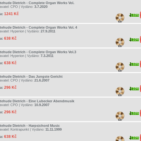
tehude Dietrich - Complete Organ Works Vol.
avatel:
CPO
| Vydáno:
3.7.2020
1241 Kč
a:
10%
tehude Dietrich - Complete Organ Works Vol. 4
avatel:
Hyperion
| Vydáno:
27.9.2011
638 Kč
a:
10%
tehude Dietrich - Complete Organ Works Vol.3
avatel:
Hyperion
| Vydáno:
7.3.2011
638 Kč
a:
10%
tehude Dietrich - Das Jungste Gericht
avatel:
CPO
| Vydáno:
21.6.2007
296 Kč
a:
10%
tehude Dietrich - Eine Lubecker Abendmusik
avatel:
CPO
| Vydáno:
10.9.2007
296 Kč
a:
10%
tehude Dietrich - Harpsichord Music
avatel:
Kontrapunkt
| Vydáno:
11.11.1999
638 Kč
a:
10%