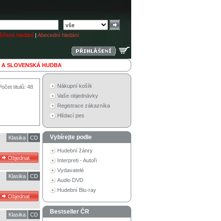
ířené hledání
|
Abecední hledání
 A SLOVENSKÁ HUDBA
Nákupní košík
Počet titulů: 48
Vaše objednávky
Registrace zákazníka
Hlídací pes
Vybírejte podle
Klasika
CD
Hudební žánry
Interpreti - Autoři
Vydavatelé
Klasika
CD
Audio DVD
Hudební Blu-ray
Bestseller ČR
Klasika
CD