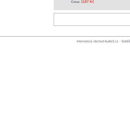
1187 Kč
Cena:
Internetový obchod Audio3.cz - Soběši