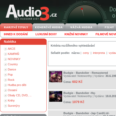
IHNED K DODÁNÍ
LUXUSNÍ BOXY
KNIŽNÍ NOVINKY
FILMOVÉ NOV
Nabídka
Kritéria rozšířeného vyhledávání
AKCE
Seřadit podle:
názvu
|
ceny
|
interpreta
|
vydav
KAMPAŇ
NOVINKY
Country
Dance
Budgie - Bandolier - Remastered
Pop
Vydavatel:
Noteworthy
| Vydáno:
30.6.19
Rock
602 Kč
Cena:
Hudba pro děti
Ostatní
Budgie - Bandolier -Hq-
Obaly CD, DVD, ...
Vydavatel:
Noteworthy
| Vydáno:
18.8.20
Knihy
1079 Kč
Cena:
Suvenýry
Budgie - Bandolier -Jap Card/Ltd-