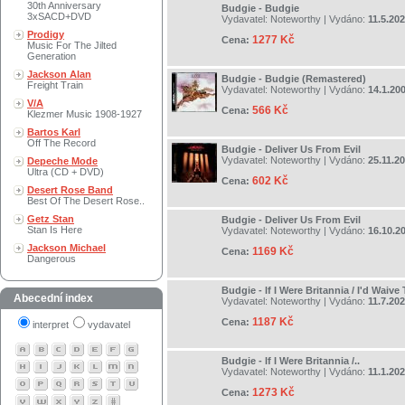
30th Anniversary
Budgie - Budgie
3xSACD+DVD
Vydavatel:
Noteworthy
| Vydáno:
11.5.20
Prodigy
1277 Kč
Cena:
Music For The Jilted
Generation
Jackson Alan
Budgie - Budgie (Remastered)
Freight Train
Vydavatel:
Noteworthy
| Vydáno:
14.1.20
V/A
566 Kč
Cena:
Klezmer Music 1908-1927
Bartos Karl
Off The Record
Budgie - Deliver Us From Evil
Vydavatel:
Noteworthy
| Vydáno:
25.11.2
Depeche Mode
Ultra (CD + DVD)
602 Kč
Cena:
Desert Rose Band
Best Of The Desert Rose..
Getz Stan
Budgie - Deliver Us From Evil
Stan Is Here
Vydavatel:
Noteworthy
| Vydáno:
16.10.2
Jackson Michael
1169 Kč
Cena:
Dangerous
Budgie - If I Were Britannia / I'd Waive
Abecední index
Vydavatel:
Noteworthy
| Vydáno:
11.7.20
1187 Kč
Cena:
interpret
vydavatel
Budgie - If I Were Britannia /..
Vydavatel:
Noteworthy
| Vydáno:
11.1.20
1273 Kč
Cena: