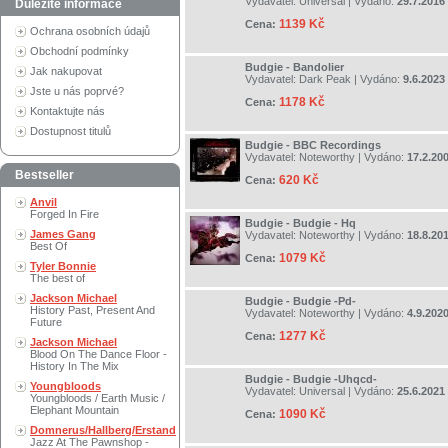
Vydavatel:
Universal
| Vydáno:
29.7.2016
Důležité informace
1139 Kč
Cena:
Ochrana osobních údajů
Obchodní podmínky
Budgie - Bandolier
Jak nakupovat
Vydavatel:
Dark Peak
| Vydáno:
9.6.2023
Jste u nás poprvé?
1178 Kč
Cena:
Kontaktujte nás
Dostupnost titulů
Budgie - BBC Recordings
Vydavatel:
Noteworthy
| Vydáno:
17.2.20
Bestseller
620 Kč
Cena:
Anvil
Forged In Fire
Budgie - Budgie - Hq
James Gang
Vydavatel:
Noteworthy
| Vydáno:
18.8.20
Best Of
1079 Kč
Cena:
Tyler Bonnie
The best of
Jackson Michael
Budgie - Budgie -Pd-
History Past, Present And
Vydavatel:
Noteworthy
| Vydáno:
4.9.202
Future
1277 Kč
Cena:
Jackson Michael
Blood On The Dance Floor -
History In The Mix
Budgie - Budgie -Uhqcd-
Youngbloods
Vydavatel:
Universal
| Vydáno:
25.6.2021
Youngbloods / Earth Music /
Elephant Mountain
1090 Kč
Cena:
Domnerus/Hallberg/Erstand
Jazz At The Pawnshop -