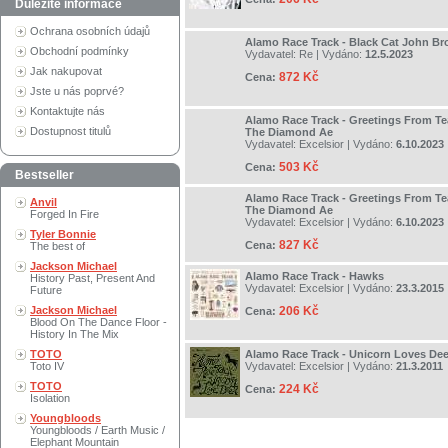
Důležité informace
Ochrana osobních údajů
Alamo Race Track - Black Cat John B
Obchodní podmínky
Vydavatel:
Re
| Vydáno:
12.5.2023
Jak nakupovat
872 Kč
Cena:
Jste u nás poprvé?
Kontaktujte nás
Alamo Race Track - Greetings From Te
Dostupnost titulů
The Diamond Ae
Vydavatel:
Excelsior
| Vydáno:
6.10.2023
503 Kč
Cena:
Bestseller
Alamo Race Track - Greetings From Te
Anvil
The Diamond Ae
Forged In Fire
Vydavatel:
Excelsior
| Vydáno:
6.10.2023
Tyler Bonnie
827 Kč
Cena:
The best of
Jackson Michael
Alamo Race Track - Hawks
History Past, Present And
Vydavatel:
Excelsior
| Vydáno:
23.3.2015
Future
Jackson Michael
206 Kč
Cena:
Blood On The Dance Floor -
History In The Mix
TOTO
Alamo Race Track - Unicorn Loves Dee
Toto IV
Vydavatel:
Excelsior
| Vydáno:
21.3.2011
TOTO
224 Kč
Cena:
Isolation
Youngbloods
Youngbloods / Earth Music /
Elephant Mountain