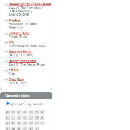
Domnerus/Hallberg/Erstand
Jazz At The Pawnshop -
30th Anniversary
3xSACD+DVD
Prodigy
Music For The Jilted
Generation
Jackson Alan
Freight Train
V/A
Klezmer Music 1908-1927
Depeche Mode
Ultra (CD + DVD)
Desert Rose Band
Best Of The Desert Rose..
TOTO
Toto
Getz Stan
Stan Is Here
Abecední index
interpret
vydavatel