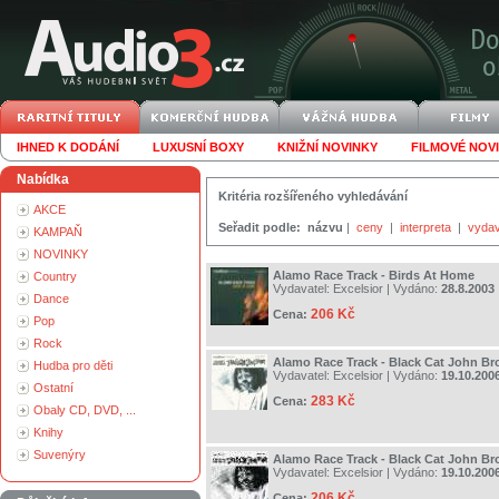
IHNED K DODÁNÍ
LUXUSNÍ BOXY
KNIŽNÍ NOVINKY
FILMOVÉ NOV
Nabídka
Kritéria rozšířeného vyhledávání
AKCE
Seřadit podle:
názvu
|
ceny
|
interpreta
|
vydav
KAMPAŇ
NOVINKY
Alamo Race Track - Birds At Home
Country
Vydavatel:
Excelsior
| Vydáno:
28.8.2003
Dance
206 Kč
Cena:
Pop
Rock
Alamo Race Track - Black Cat John B
Hudba pro děti
Vydavatel:
Excelsior
| Vydáno:
19.10.200
Ostatní
283 Kč
Cena:
Obaly CD, DVD, ...
Knihy
Suvenýry
Alamo Race Track - Black Cat John B
Vydavatel:
Excelsior
| Vydáno:
19.10.200
206 Kč
Cena: