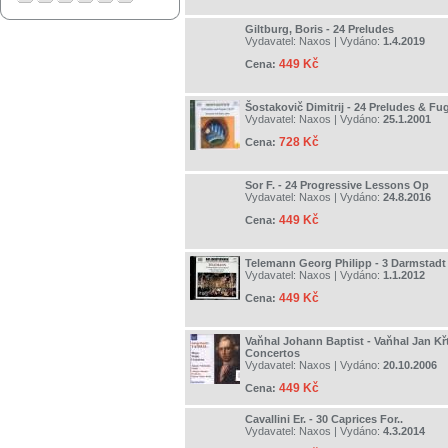
Giltburg, Boris - 24 Preludes
Vydavatel:
Naxos
| Vydáno:
1.4.2019
449 Kč
Cena:
Šostakovič Dimitrij - 24 Preludes & Fu
Vydavatel:
Naxos
| Vydáno:
25.1.2001
728 Kč
Cena:
Sor F. - 24 Progressive Lessons Op
Vydavatel:
Naxos
| Vydáno:
24.8.2016
449 Kč
Cena:
Telemann Georg Philipp - 3 Darmstadt
Vydavatel:
Naxos
| Vydáno:
1.1.2012
449 Kč
Cena:
Vaňhal Johann Baptist - Vaňhal Jan Křti
Concertos
Vydavatel:
Naxos
| Vydáno:
20.10.2006
449 Kč
Cena:
Cavallini Er. - 30 Caprices For..
Vydavatel:
Naxos
| Vydáno:
4.3.2014