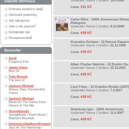
Vydavatel:
Naxos
| Vydáno:
18.5.2009
Důležité informace
191 Kč
Cena:
Ochrana osobních údajů
Obchodní podmínky
Carter Elliot - 100th Anniversary Relea
Jak nakupovat
Dialogues
Jste u nás poprvé?
Vydavatel:
Naxos
| Vydáno:
8.12.2008
Kontaktujte nás
449 Kč
Cena:
Dostupnost titulů
Granados Enrique - 12 Danzas Espano
Vydavatel:
Naxos
| Vydáno:
21.12.1999
Bestseller
449 Kč
Cena:
Anvil
Forged In Fire
Alkan Charles Valentin - 12 Etudes Op
James Gang
Vydavatel:
Naxos
| Vydáno:
22.10.2001
Best Of
449 Kč
Cena:
Tyler Bonnie
The best of
Jackson Michael
Liszt Franz - 12 Grandes Etudes (1837
History Past, Present And
Vydavatel:
Naxos
| Vydáno:
7.3.2017
Future
449 Kč
Cena:
Jackson Michael
Blood On The Dance Floor -
History In The Mix
Stravinsky Igor - 125th Anniversary
Youngbloods
Vydavatel:
Naxos
| Vydáno:
11.6.2007
Youngbloods / Earth Music /
Elephant Mountain
449 Kč
Cena:
Domnerus/Hallberg/Erstand
Jazz At The Pawnshop -