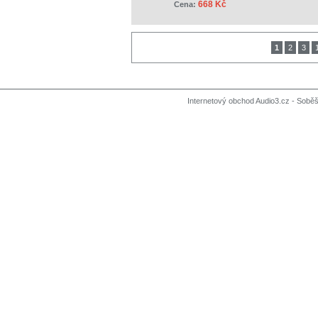
668 Kč
Cena:
1
2
3
Internetový obchod Audio3.cz - Soběši