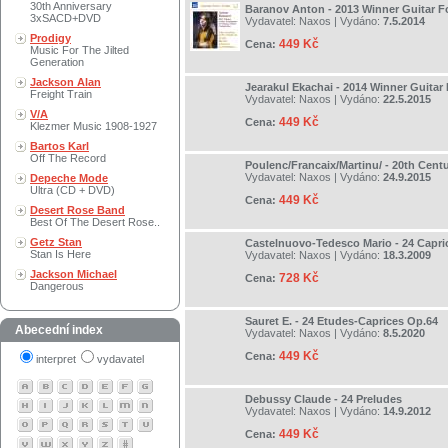
30th Anniversary
Baranov Anton - 2013 Winner Guitar 
3xSACD+DVD
Vydavatel:
Naxos
| Vydáno:
7.5.2014
Prodigy
449 Kč
Cena:
Music For The Jilted
Generation
Jackson Alan
Jearakul Ekachai - 2014 Winner Guita
Freight Train
Vydavatel:
Naxos
| Vydáno:
22.5.2015
V/A
449 Kč
Cena:
Klezmer Music 1908-1927
Bartos Karl
Off The Record
Poulenc/Francaix/Martinu/ - 20th Cent
Vydavatel:
Naxos
| Vydáno:
24.9.2015
Depeche Mode
Ultra (CD + DVD)
449 Kč
Cena:
Desert Rose Band
Best Of The Desert Rose..
Getz Stan
Castelnuovo-Tedesco Mario - 24 Capr
Stan Is Here
Vydavatel:
Naxos
| Vydáno:
18.3.2009
Jackson Michael
728 Kč
Cena:
Dangerous
Sauret E. - 24 Etudes-Caprices Op.64
Abecední index
Vydavatel:
Naxos
| Vydáno:
8.5.2020
449 Kč
Cena:
interpret
vydavatel
Debussy Claude - 24 Preludes
Vydavatel:
Naxos
| Vydáno:
14.9.2012
449 Kč
Cena: