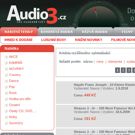
IHNED K DODÁNÍ
LUXUSNÍ BOXY
KNIŽNÍ NOVINKY
FILMOVÉ NOV
Nabídka
Kritéria rozšířeného vyhledávání
AKCE
Seřadit podle:
názvu
|
ceny
|
interpreta
|
vydav
KAMPAŇ
NOVINKY
1
2
3
Country
Dance
Haydn Franz Joseph - 10 Kleine Klavie
Pop
Vydavatel:
Naxos
| Vydáno:
1.9.2018
Rock
449 Kč
Cena:
Hudba pro děti
Ostatní
Strauss J. -Jr- - 100 Most Famous Vol.
Obaly CD, DVD, ...
Vydavatel:
Naxos
| Vydáno:
18.5.2009
Knihy
191 Kč
Cena:
Suvenýry
Strauss J. -Jr- - 100 Most Famous Wor