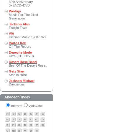
30th Anniversary
3xSACD+DVD
Prodigy
Music For The Jilted
Generation
Jackson Alan
Freight Train
V/A
Klezmer Music 1908-1927
Bartos Karl
Off The Record
Depeche Mode
Ultra (CD + DVD)
Desert Rose Band
Best Of The Desert Rose..
Getz Stan
Stan Is Here
Jackson Michael
Dangerous
Abecední index
interpret
vydavatel