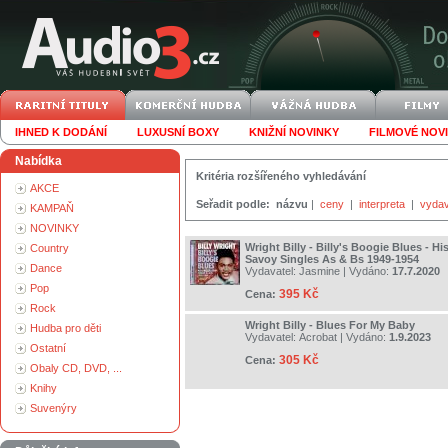
IHNED K DODÁNÍ
LUXUSNÍ BOXY
KNIŽNÍ NOVINKY
FILMOVÉ NOV
Nabídka
Kritéria rozšířeného vyhledávání
AKCE
Seřadit podle:
názvu
|
ceny
|
interpreta
|
vydav
KAMPAŇ
NOVINKY
Wright Billy - Billy's Boogie Blues - H
Country
Savoy Singles As & Bs 1949-1954
Dance
Vydavatel:
Jasmine
| Vydáno:
17.7.2020
Pop
395 Kč
Cena:
Rock
Wright Billy - Blues For My Baby
Hudba pro děti
Vydavatel:
Acrobat
| Vydáno:
1.9.2023
Ostatní
305 Kč
Cena:
Obaly CD, DVD, ...
Knihy
Suvenýry