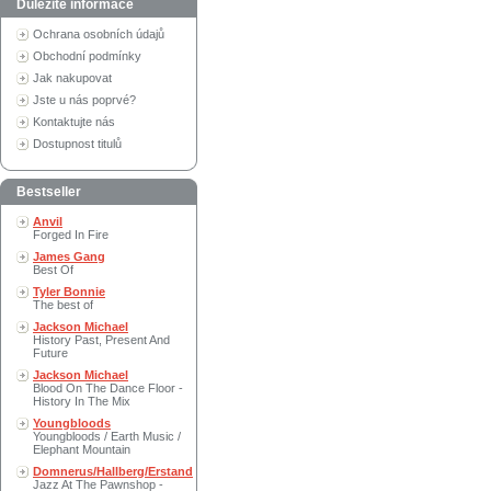
Důležité informace
Ochrana osobních údajů
Obchodní podmínky
Jak nakupovat
Jste u nás poprvé?
Kontaktujte nás
Dostupnost titulů
Bestseller
Anvil
Forged In Fire
James Gang
Best Of
Tyler Bonnie
The best of
Jackson Michael
History Past, Present And
Future
Jackson Michael
Blood On The Dance Floor -
History In The Mix
Youngbloods
Youngbloods / Earth Music /
Elephant Mountain
Domnerus/Hallberg/Erstand
Jazz At The Pawnshop -