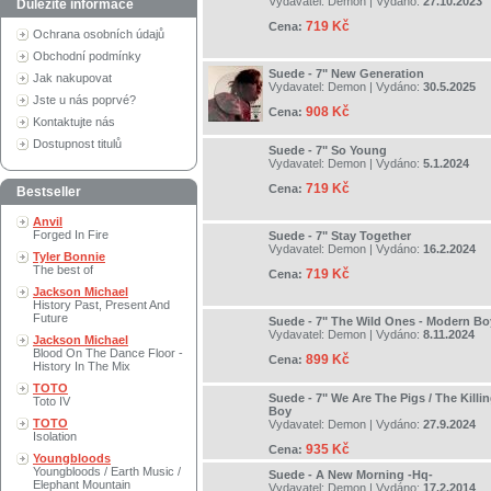
Vydavatel:
Demon
| Vydáno:
27.10.2023
Důležité informace
719 Kč
Cena:
Ochrana osobních údajů
Obchodní podmínky
Suede - 7" New Generation
Jak nakupovat
Vydavatel:
Demon
| Vydáno:
30.5.2025
Jste u nás poprvé?
908 Kč
Cena:
Kontaktujte nás
Dostupnost titulů
Suede - 7" So Young
Vydavatel:
Demon
| Vydáno:
5.1.2024
719 Kč
Cena:
Bestseller
Anvil
Forged In Fire
Suede - 7" Stay Together
Vydavatel:
Demon
| Vydáno:
16.2.2024
Tyler Bonnie
The best of
719 Kč
Cena:
Jackson Michael
History Past, Present And
Future
Suede - 7" The Wild Ones - Modern Bo
Vydavatel:
Demon
| Vydáno:
8.11.2024
Jackson Michael
Blood On The Dance Floor -
899 Kč
Cena:
History In The Mix
TOTO
Suede - 7" We Are The Pigs / The Killi
Toto IV
Boy
TOTO
Vydavatel:
Demon
| Vydáno:
27.9.2024
Isolation
935 Kč
Cena:
Youngbloods
Youngbloods / Earth Music /
Suede - A New Morning -Hq-
Elephant Mountain
Vydavatel:
Demon
| Vydáno:
17.2.2014