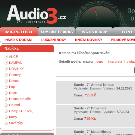
IHNED K DODÁNÍ
LUXUSNÍ BOXY
KNIŽNÍ NOVINKY
FILMOVÉ NOV
Nabídka
Kritéria rozšířeného vyhledávání
AKCE
Seřadit podle:
názvu
|
ceny
|
interpreta
|
vydav
KAMPAŇ
NOVINKY
Country
Dance
Suede - 7" Animal Nitrate
Pop
Vydavatel:
Demon
| Vydáno:
24.11.2023
Rock
755 Kč
Cena:
Hudba pro děti
Ostatní
Suede - 7" Drowners
Obaly CD, DVD, ...
Vydavatel:
Demon
| Vydáno:
7.7.2023
Knihy
719 Kč
Cena:
Suvenýry
Suede - 7" Metal Mickey