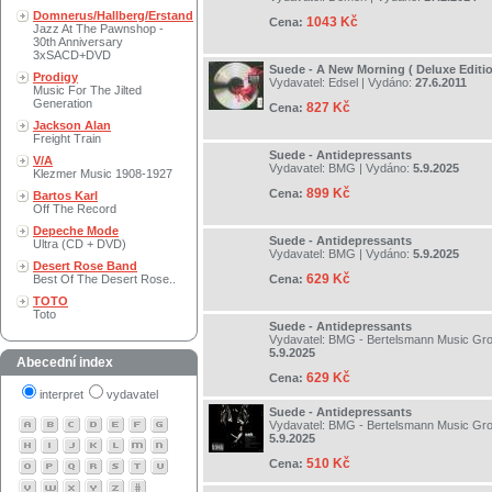
Domnerus/Hallberg/Erstand
1043 Kč
Cena:
Jazz At The Pawnshop -
30th Anniversary
3xSACD+DVD
Suede - A New Morning ( Deluxe Edit
Prodigy
Vydavatel:
Edsel
| Vydáno:
27.6.2011
Music For The Jilted
Generation
827 Kč
Cena:
Jackson Alan
Freight Train
Suede - Antidepressants
V/A
Vydavatel:
BMG
| Vydáno:
5.9.2025
Klezmer Music 1908-1927
899 Kč
Cena:
Bartos Karl
Off The Record
Depeche Mode
Suede - Antidepressants
Ultra (CD + DVD)
Vydavatel:
BMG
| Vydáno:
5.9.2025
Desert Rose Band
629 Kč
Best Of The Desert Rose..
Cena:
TOTO
Toto
Suede - Antidepressants
Vydavatel:
BMG - Bertelsmann Music Gr
5.9.2025
Abecední index
629 Kč
Cena:
interpret
vydavatel
Suede - Antidepressants
Vydavatel:
BMG - Bertelsmann Music Gr
5.9.2025
510 Kč
Cena: