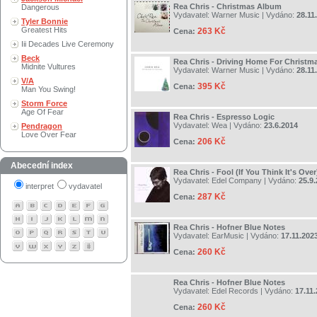
Rea Chris - Christmas Album
Dangerous
Vydavatel:
Warner Music
| Vydáno:
28.11
Tyler Bonnie
Greatest Hits
263 Kč
Cena:
Iii Decades Live Ceremony
Beck
Rea Chris - Driving Home For Christma
Midnite Vultures
Vydavatel:
Warner Music
| Vydáno:
28.11
V/A
395 Kč
Cena:
Man You Swing!
Storm Force
Age Of Fear
Rea Chris - Espresso Logic
Vydavatel:
Wea
| Vydáno:
23.6.2014
Pendragon
Love Over Fear
206 Kč
Cena:
Abecední index
Rea Chris - Fool (If You Think It's Over
Vydavatel:
Edel Company
| Vydáno:
25.9
interpret
vydavatel
287 Kč
Cena:
Rea Chris - Hofner Blue Notes
Vydavatel:
EarMusic
| Vydáno:
17.11.202
260 Kč
Cena:
Rea Chris - Hofner Blue Notes
Vydavatel:
Edel Records
| Vydáno:
17.11
260 Kč
Cena: