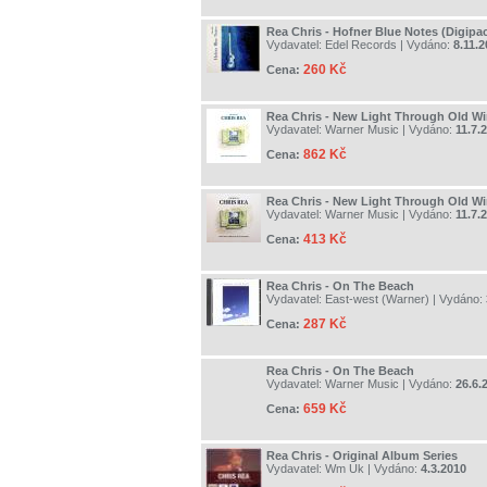
Rea Chris - Hofner Blue Notes (Digipa
Vydavatel:
Edel Records
| Vydáno:
8.11.
260 Kč
Cena:
Rea Chris - New Light Through Old 
Vydavatel:
Warner Music
| Vydáno:
11.7.
862 Kč
Cena:
Rea Chris - New Light Through Old 
Vydavatel:
Warner Music
| Vydáno:
11.7.
413 Kč
Cena:
Rea Chris - On The Beach
Vydavatel:
East-west (Warner)
| Vydáno:
287 Kč
Cena:
Rea Chris - On The Beach
Vydavatel:
Warner Music
| Vydáno:
26.6.
659 Kč
Cena:
Rea Chris - Original Album Series
Vydavatel:
Wm Uk
| Vydáno:
4.3.2010