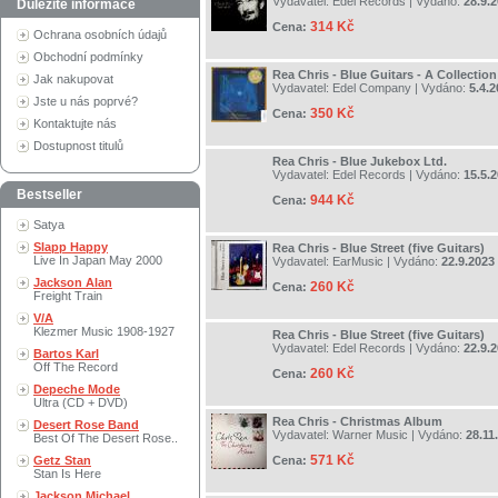
Vydavatel:
Edel Records
| Vydáno:
28.9.
Důležité informace
314 Kč
Cena:
Ochrana osobních údajů
Obchodní podmínky
Rea Chris - Blue Guitars - A Collectio
Jak nakupovat
Vydavatel:
Edel Company
| Vydáno:
5.4.
Jste u nás poprvé?
350 Kč
Cena:
Kontaktujte nás
Dostupnost titulů
Rea Chris - Blue Jukebox Ltd.
Vydavatel:
Edel Records
| Vydáno:
15.5.
Bestseller
944 Kč
Cena:
Satya
Slapp Happy
Rea Chris - Blue Street (five Guitars)
Live In Japan May 2000
Vydavatel:
EarMusic
| Vydáno:
22.9.2023
Jackson Alan
260 Kč
Cena:
Freight Train
V/A
Klezmer Music 1908-1927
Rea Chris - Blue Street (five Guitars)
Vydavatel:
Edel Records
| Vydáno:
22.9.
Bartos Karl
Off The Record
260 Kč
Cena:
Depeche Mode
Ultra (CD + DVD)
Rea Chris - Christmas Album
Desert Rose Band
Vydavatel:
Warner Music
| Vydáno:
28.11
Best Of The Desert Rose..
571 Kč
Getz Stan
Cena:
Stan Is Here
Jackson Michael