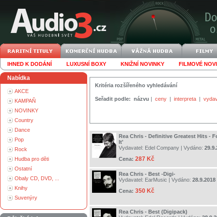
IHNED K DODÁNÍ
LUXUSNÍ BOXY
KNIŽNÍ NOVINKY
FILMOVÉ NOV
Nabídka
Kritéria rozšířeného vyhledávání
AKCE
Seřadit podle:
názvu
|
ceny
|
interpreta
|
vydav
KAMPAŇ
NOVINKY
Country
Dance
Rea Chris - Definitive Greatest Hits - F
Pop
It'
Vydavatel:
Edel Company
| Vydáno:
29.9
Rock
287 Kč
Hudba pro děti
Cena:
Ostatní
Rea Chris - Best -Digi-
Obaly CD, DVD, ...
Vydavatel:
EarMusic
| Vydáno:
28.9.2018
Knihy
350 Kč
Cena:
Suvenýry
Rea Chris - Best (Digipack)