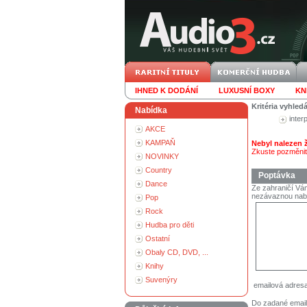
IHNED K DODÁNÍ
LUXUSNÍ BOXY
KN
Kritéria vyhled
Nabídka
inter
AKCE
KAMPAŇ
Nebyl nalezen
Zkuste pozměnit 
NOVINKY
Country
Poptávka
Dance
Ze zahraničí Vám
nezávaznou nab
Pop
Rock
Hudba pro děti
Ostatní
Obaly CD, DVD, ...
Knihy
Suvenýry
emailová adres
Do zadané email