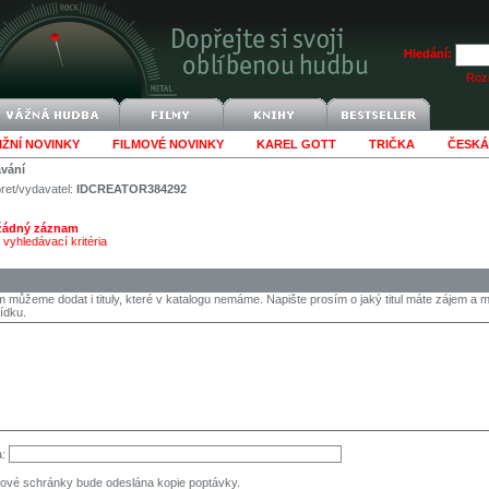
Hledání:
Rozš
IŽNÍ NOVINKY
FILMOVÉ NOVINKY
KAREL GOTT
TRIČKA
ČESKÁ
ávání
pret/vydavatel:
IDCREATOR384292
 žádný záznam
vyhledávací kritéria
 můžeme dodat i tituly, které v katalogu nemáme. Napište prosím o jaký titul máte zájem 
ídku.
a:
ové schránky bude odeslána kopie poptávky.