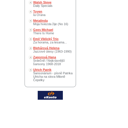
Walsh Steve
Daily Specials
Toyen
Ia Orana
Metalinda
Moja hviezda žije (No 16)
Gees Michael
There Is Home
Emil Viklický Trio
Za horama, za lesama...
Blehárová Helena
Jazzové útesy (1963-1990)
Zagorová Hana
Srdečně / Nejkrásnější
šansony 1968-2018
Ulrich Patrik
Šansonárium - písně Patrika
Ulricha na slova Miloně
Čepelky