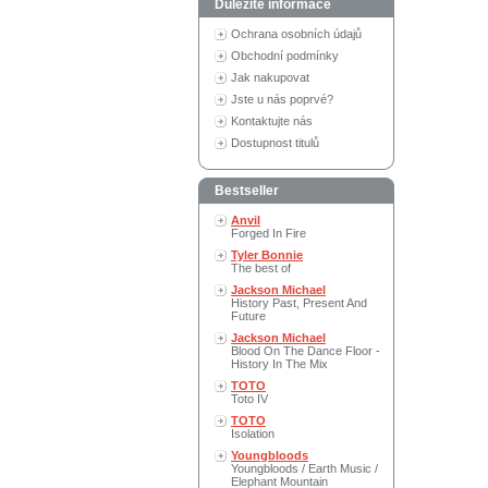
Důležité informace
Ochrana osobních údajů
Obchodní podmínky
Jak nakupovat
Jste u nás poprvé?
Kontaktujte nás
Dostupnost titulů
Bestseller
Anvil
Forged In Fire
Tyler Bonnie
The best of
Jackson Michael
History Past, Present And
Future
Jackson Michael
Blood On The Dance Floor -
History In The Mix
TOTO
Toto IV
TOTO
Isolation
Youngbloods
Youngbloods / Earth Music /
Elephant Mountain