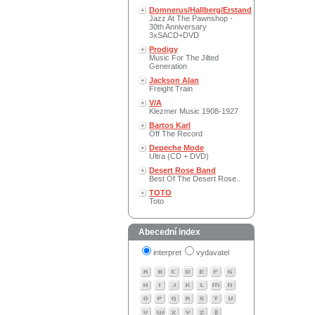
Domnerus/Hallberg/Erstand
Jazz At The Pawnshop -
30th Anniversary
3xSACD+DVD
Prodigy
Music For The Jilted
Generation
Jackson Alan
Freight Train
V/A
Klezmer Music 1908-1927
Bartos Karl
Off The Record
Depeche Mode
Ultra (CD + DVD)
Desert Rose Band
Best Of The Desert Rose..
TOTO
Toto
Abecední index
interpret
vydavatel