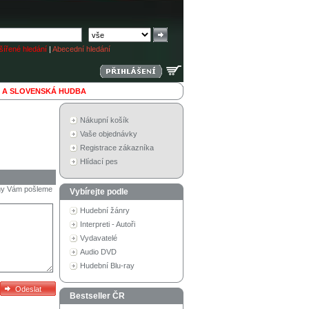
ířené hledání
|
Abecední hledání
 A SLOVENSKÁ HUDBA
Nákupní košík
Vaše objednávky
Registrace zákazníka
Hlídací pes
a my Vám pošleme
Vybírejte podle
Hudební žánry
Interpreti - Autoři
Vydavatelé
Audio DVD
Hudební Blu-ray
Bestseller ČR