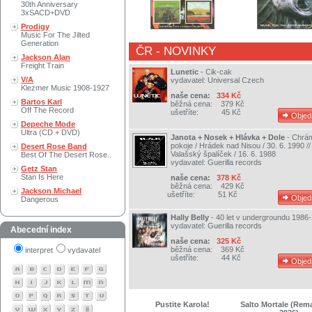
30th Anniversary
3xSACD+DVD
Prodigy
Music For The Jilted
Generation
ČR - NOVINKY
Jackson Alan
Freight Train
Lunetic
-
Cik-cak
V/A
vydavatel:
Universal Czech
Klezmer Music 1908-1927
naše cena:
334 Kč
Bartos Karl
běžná cena:
379 Kč
Off The Record
ušetříte:
45 Kč
Depeche Mode
Ultra (CD + DVD)
Janota + Nosek + Hlávka + Dole
-
Chrá
pokoje / Hrádek nad Nisou / 30. 6. 1990 //
Desert Rose Band
Valašský špalíček / 16. 6. 1988
Best Of The Desert Rose..
vydavatel:
Guerilla records
Getz Stan
Stan Is Here
naše cena:
378 Kč
běžná cena:
429 Kč
Jackson Michael
ušetříte:
51 Kč
Dangerous
Hally Belly
-
40 let v undergroundu 1986
vydavatel:
Guerilla records
Abecední index
naše cena:
325 Kč
běžná cena:
369 Kč
interpret
vydavatel
ušetříte:
44 Kč
Pustite Karola!
Salto Mortale (Rem