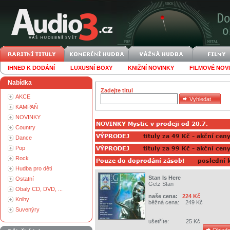
IHNED K DODÁNÍ
LUXUSNÍ BOXY
KNIŽNÍ NOVINKY
FILMOVÉ NOV
Nabídka
Zadejte titul
AKCE
KAMPAŇ
NOVINKY
Country
Dance
Pop
Rock
Hudba pro děti
Stan Is Here
Ostatní
Getz Stan
Obaly CD, DVD, ...
naše cena:
224 Kč
Knihy
běžná cena:
249 Kč
Suvenýry
ušetříte:
25 Kč