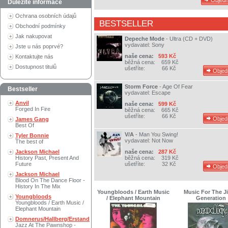
Důležité informace
Ochrana osobních údajů
BESTSELLER
Obchodní podmínky
Jak nakupovat
Depeche Mode
-
Ultra (CD + DVD)
vydavatel:
Sony
Jste u nás poprvé?
naše cena:
593 Kč
Kontaktujte nás
běžná cena:
659 Kč
Dostupnost titulů
ušetříte:
66 Kč
Storm Force
-
Age Of Fear
Bestseller
vydavatel:
Escape
Anvil
naše cena:
599 Kč
Forged In Fire
běžná cena:
665 Kč
ušetříte:
66 Kč
James Gang
Best Of
V/A
-
Man You Swing!
Tyler Bonnie
vydavatel:
Not Now
The best of
Jackson Michael
naše cena:
287 Kč
History Past, Present And
běžná cena:
319 Kč
Future
ušetříte:
32 Kč
Jackson Michael
Blood On The Dance Floor -
History In The Mix
Youngbloods / Earth Music
Music For The Ji
Youngbloods
/ Elephant Mountain
Generation
Youngbloods / Earth Music /
Elephant Mountain
Domnerus/Hallberg/Erstand
Jazz At The Pawnshop -