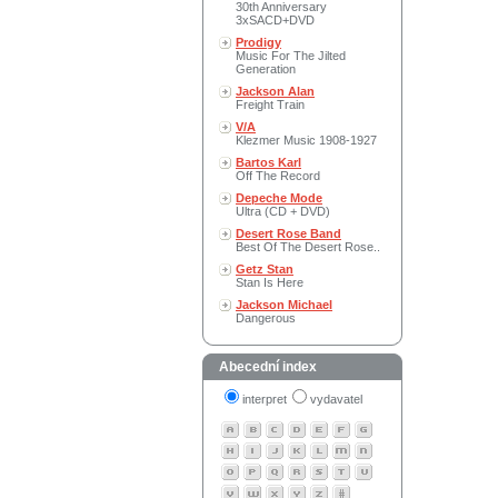
30th Anniversary
3xSACD+DVD
Prodigy
Music For The Jilted
Generation
Jackson Alan
Freight Train
V/A
Klezmer Music 1908-1927
Bartos Karl
Off The Record
Depeche Mode
Ultra (CD + DVD)
Desert Rose Band
Best Of The Desert Rose..
Getz Stan
Stan Is Here
Jackson Michael
Dangerous
Abecední index
interpret
vydavatel