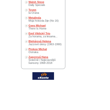
Walsh Steve
Daily Specials
Toyen
Ia Orana
Metalinda
Moja hviezda žije (No 16)
Gees Michael
There Is Home
Emil Viklický Trio
Za horama, za lesama...
Blehárová Helena
Jazzové útesy (1963-1990)
Prokop Michal
Ostraka
Zagorová Hana
Srdečně / Nejkrásnější
šansony 1968-2018