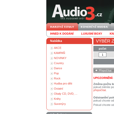
IHNED K DODÁNÍ
LUXUSNÍ BOXY
KN
VÝBĚR Z
Nabídka
AKCE
počet
KAMPAŇ
NOVINKY
Country
Dance
Pop
UPOZORNĚNÍ:
Rock
Hudba pro děti
Změna počtu k
pokud měníte po
Ostatní
přepočítat
.
Obaly CD, DVD, ...
Odstranění pol
Knihy
pokud chcete od
Suvenýry
Pokud chcete ods