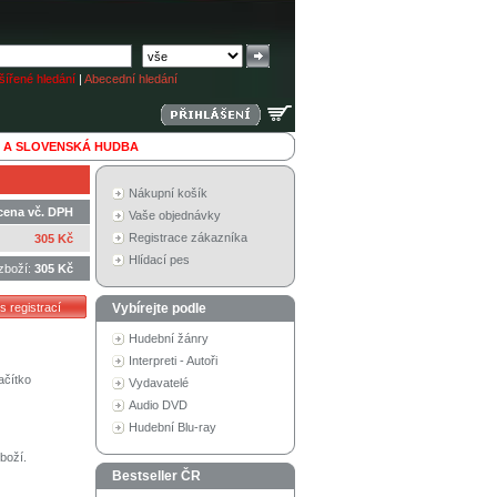
ířené hledání
|
Abecední hledání
 A SLOVENSKÁ HUDBA
Nákupní košík
cena vč. DPH
Vaše objednávky
Registrace zákazníka
305 Kč
Hlídací pes
zboží:
305 Kč
Vybírejte podle
Hudební žánry
Interpreti - Autoři
ačítko
Vydavatelé
Audio DVD
Hudební Blu-ray
boží.
Bestseller ČR