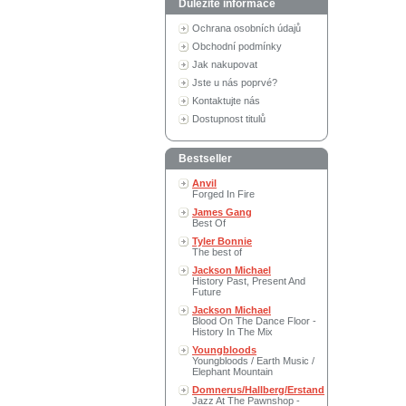
Důležité informace
Ochrana osobních údajů
Obchodní podmínky
Jak nakupovat
Jste u nás poprvé?
Kontaktujte nás
Dostupnost titulů
Bestseller
Anvil
Forged In Fire
James Gang
Best Of
Tyler Bonnie
The best of
Jackson Michael
History Past, Present And
Future
Jackson Michael
Blood On The Dance Floor -
History In The Mix
Youngbloods
Youngbloods / Earth Music /
Elephant Mountain
Domnerus/Hallberg/Erstand
Jazz At The Pawnshop -