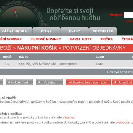
Hledání:
Rozš
IŽNÍ NOVINKY
FILMOVÉ NOVINKY
KAREL GOTT
TRIČKA
ČESKÁ
BOŽÍ
»
NÁKUPNÍ KOŠÍK
»
POTVRZENÍ OBJEDNÁVKY
nosič
název
autor
CD
Kiss Me, Kiss Me Kiss Me - Remastered
Cure
Celková cena za 
usů zboží:
čet kusů jednotlivých položek v košíku, nezapomeňte prosím po změně počtu kusů použít tl
ožek z košíku:
stranit všechny položky z košíku stiskněte
vysypat
.
tranit jen některé položky z košíku zadejte do kolonky
počet
0 a poté stiskněte
přepočítat
z