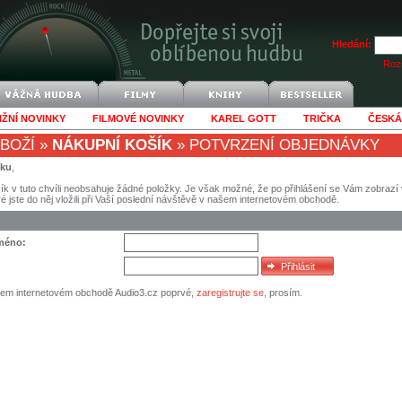
Hledání:
Rozš
IŽNÍ NOVINKY
FILMOVÉ NOVINKY
KAREL GOTT
TRIČKA
ČESKÁ
BOŽÍ
»
NÁKUPNÍ KOŠÍK
»
POTVRZENÍ OBJEDNÁVKY
íku
,
ík v tuto chvíli neobsahuje žádné položky. Je však možné, že po přihlášení se Vám zobraz
eré jste do něj vložili při Vaší poslední návštěvě v našem internetovém obchodě.
jméno:
šem internetovém obchodě Audio3.cz poprvé,
zaregistrujte se
, prosím.