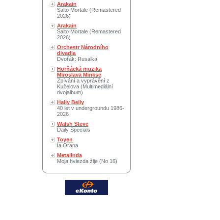
Arakain
Salto Mortale (Remastered
2026)
Arakain
Salto Mortale (Remastered
2026)
Orchestr Národního
divadla
Dvořák: Rusalka
Horňácká muzika
Miroslava Minkse
Zpívání a vyprávění z
Kuželova (Multimediální
dvojalbum)
Hally Belly
40 let v undergroundu 1986-
2026
Walsh Steve
Daily Specials
Toyen
Ia Orana
Metalinda
Moja hviezda žije (No 16)