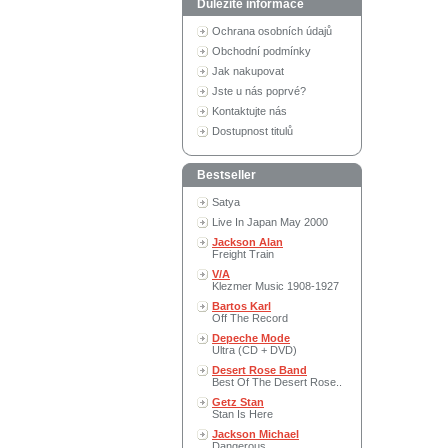
Důležité informace
Ochrana osobních údajů
Obchodní podmínky
Jak nakupovat
Jste u nás poprvé?
Kontaktujte nás
Dostupnost titulů
Bestseller
Satya
Live In Japan May 2000
Jackson Alan
Freight Train
V/A
Klezmer Music 1908-1927
Bartos Karl
Off The Record
Depeche Mode
Ultra (CD + DVD)
Desert Rose Band
Best Of The Desert Rose..
Getz Stan
Stan Is Here
Jackson Michael
Dangerous