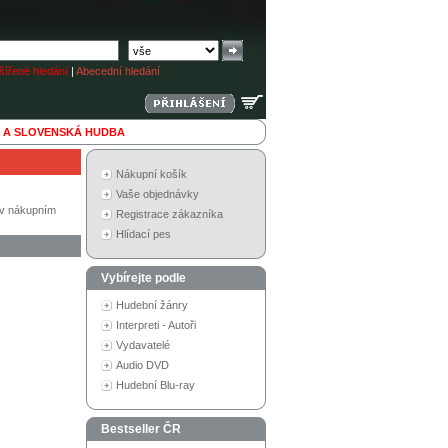
ířené hledání
|
Abecední hledání
 A SLOVENSKÁ HUDBA
Nákupní košík
Vaše objednávky
í v nákupním
Registrace zákazníka
Hlídací pes
Vybírejte podle
Hudební žánry
Interpreti - Autoři
Vydavatelé
Audio DVD
Hudební Blu-ray
Bestseller ČR