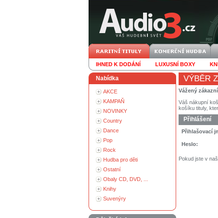
IHNED K DODÁNÍ
LUXUSNÍ BOXY
KN
VÝBĚR Z
Nabídka
Vážený zákazn
AKCE
KAMPAŇ
Váš nákupní koš
košíku tituly, kt
NOVINKY
Přihlášení
Country
Dance
Přihlašovací 
Pop
Heslo:
Rock
Pokud jste v na
Hudba pro děti
Ostatní
Obaly CD, DVD, ...
Knihy
Suvenýry