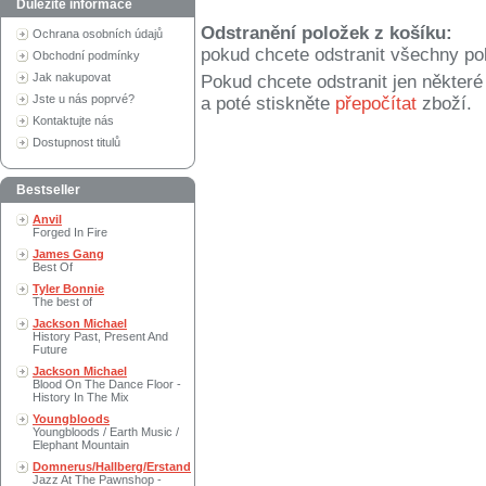
Důležité informace
Odstranění položek z košíku:
Ochrana osobních údajů
pokud chcete odstranit všechny po
Obchodní podmínky
Jak nakupovat
Pokud chcete odstranit jen někter
Jste u nás poprvé?
a poté stiskněte
přepočítat
zboží.
Kontaktujte nás
Dostupnost titulů
Bestseller
Anvil
Forged In Fire
James Gang
Best Of
Tyler Bonnie
The best of
Jackson Michael
History Past, Present And
Future
Jackson Michael
Blood On The Dance Floor -
History In The Mix
Youngbloods
Youngbloods / Earth Music /
Elephant Mountain
Domnerus/Hallberg/Erstand
Jazz At The Pawnshop -