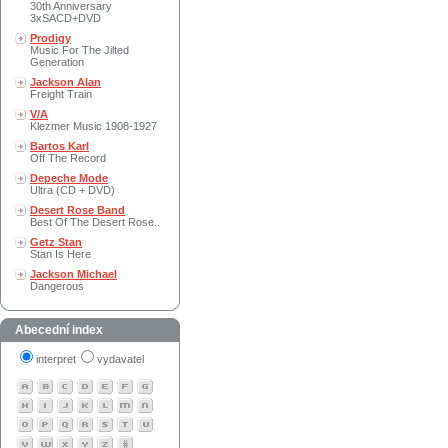
30th Anniversary
3xSACD+DVD
Prodigy
Music For The Jilted
Generation
Jackson Alan
Freight Train
V/A
Klezmer Music 1908-1927
Bartos Karl
Off The Record
Depeche Mode
Ultra (CD + DVD)
Desert Rose Band
Best Of The Desert Rose..
Getz Stan
Stan Is Here
Jackson Michael
Dangerous
Abecední index
interpret
vydavatel