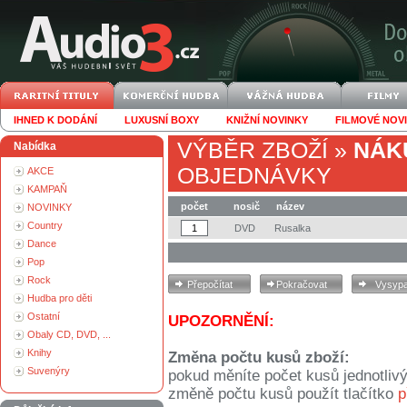
IHNED K DODÁNÍ
LUXUSNÍ BOXY
KNIŽNÍ NOVINKY
FILMOVÉ NOV
VÝBĚR ZBOŽÍ
»
NÁK
Nabídka
OBJEDNÁVKY
AKCE
KAMPAŇ
počet
nosič
název
NOVINKY
Country
DVD
Rusalka
Dance
Pop
Rock
Hudba pro děti
Ostatní
UPOZORNĚNÍ:
Obaly CD, DVD, ...
Knihy
Změna počtu kusů zboží:
Suvenýry
pokud měníte počet kusů jednotliv
změně počtu kusů použít tlačítko
p