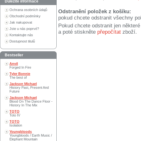
Důležité informace
Ochrana osobních údajů
Odstranění položek z košíku:
Obchodní podmínky
pokud chcete odstranit všechny po
Jak nakupovat
Pokud chcete odstranit jen někter
Jste u nás poprvé?
a poté stiskněte
přepočítat
zboží.
Kontaktujte nás
Dostupnost titulů
Bestseller
Anvil
Forged In Fire
Tyler Bonnie
The best of
Jackson Michael
History Past, Present And
Future
Jackson Michael
Blood On The Dance Floor -
History In The Mix
TOTO
Toto IV
TOTO
Isolation
Youngbloods
Youngbloods / Earth Music /
Elephant Mountain