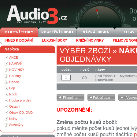
IHNED K DODÁNÍ
LUXUSNÍ BOXY
KNIŽNÍ NOVINKY
FILMOVÉ NOV
VÝBĚR ZBOŽÍ
»
NÁK
Nabídka
OBJEDNÁVKY
AKCE
KAMPAŇ
počet
nosič
název
NOVINKY
Country
Gold Edition 11 - Mysterium
CD
improvizace
Dance
Pop
Rock
Hudba pro děti
Ostatní
UPOZORNĚNÍ:
Obaly CD, DVD, ...
Knihy
Změna počtu kusů zboží:
Suvenýry
pokud měníte počet kusů jednotliv
změně počtu kusů použít tlačítko
p