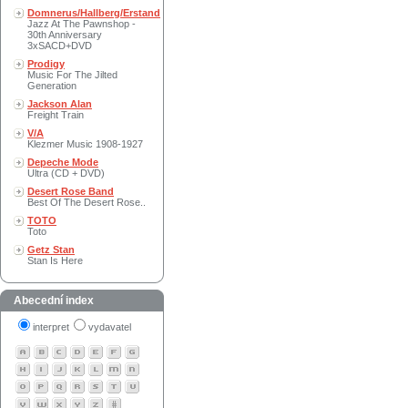
Domnerus/Hallberg/Erstand
Jazz At The Pawnshop -
30th Anniversary
3xSACD+DVD
Prodigy
Music For The Jilted
Generation
Jackson Alan
Freight Train
V/A
Klezmer Music 1908-1927
Depeche Mode
Ultra (CD + DVD)
Desert Rose Band
Best Of The Desert Rose..
TOTO
Toto
Getz Stan
Stan Is Here
Abecední index
interpret
vydavatel