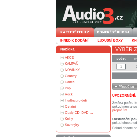
IHNED K DODÁNÍ
LUXUSNÍ BOXY
KN
VÝBĚR Z
Nabídka
AKCE
počet
n
KAMPAŇ
NOVINKY
Country
Dance
Pop
Rock
UPOZORNĚNÍ:
Hudba pro děti
Změna počtu k
Ostatní
pokud měníte po
přepočítat
.
Obaly CD, DVD, ...
Knihy
Odstranění pol
pokud chcete od
Suvenýry
Pokud chcete ods