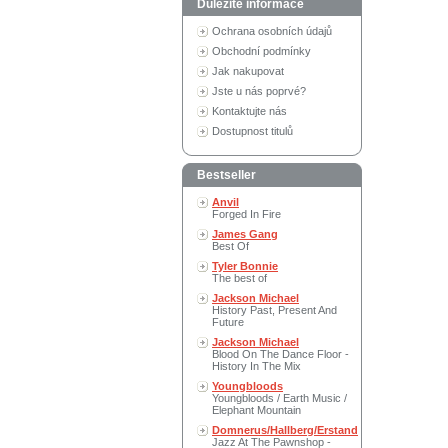
Důležité informace
Ochrana osobních údajů
Obchodní podmínky
Jak nakupovat
Jste u nás poprvé?
Kontaktujte nás
Dostupnost titulů
Bestseller
Anvil
Forged In Fire
James Gang
Best Of
Tyler Bonnie
The best of
Jackson Michael
History Past, Present And
Future
Jackson Michael
Blood On The Dance Floor -
History In The Mix
Youngbloods
Youngbloods / Earth Music /
Elephant Mountain
Domnerus/Hallberg/Erstand
Jazz At The Pawnshop -