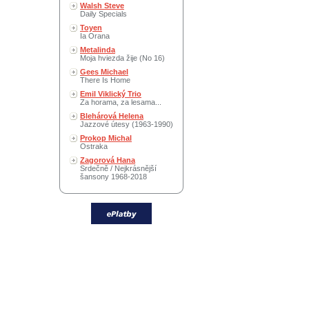
Walsh Steve
Daily Specials
Toyen
Ia Orana
Metalinda
Moja hviezda žije (No 16)
Gees Michael
There Is Home
Emil Viklický Trio
Za horama, za lesama...
Blehárová Helena
Jazzové útesy (1963-1990)
Prokop Michal
Ostraka
Zagorová Hana
Srdečně / Nejkrásnější
šansony 1968-2018