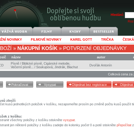
Hledání:
Rozš
IŽNÍ NOVINKY
FILMOVÉ NOVINKY
KAREL GOTT
TRIČKA
ČESKÁ
BOŽÍ
»
NÁKUPNÍ KOŠÍK
»
POTVRZENÍ OBJEDNÁVKY
osič
název
autor
Písně / Biblické písně, Cigánské melodie,
CD
Dvořák Antonín
Večerní písně... / Soukupová, Jindrák, Blachut
Celková cena za 
usů zboží:
čet kusů jednotlivých položek v košíku, nezapomeňte prosím po změně počtu kusů použít tl
ožek z košíku:
stranit všechny položky z košíku stiskněte
vysypat
.
tranit jen některé položky z košíku zadejte do kolonky
počet
0 a poté stiskněte
přepočítat
z