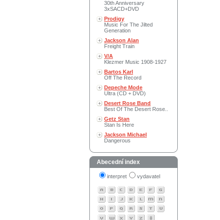
30th Anniversary
3xSACD+DVD
Prodigy
Music For The Jilted
Generation
Jackson Alan
Freight Train
V/A
Klezmer Music 1908-1927
Bartos Karl
Off The Record
Depeche Mode
Ultra (CD + DVD)
Desert Rose Band
Best Of The Desert Rose..
Getz Stan
Stan Is Here
Jackson Michael
Dangerous
Abecední index
interpret
vydavatel