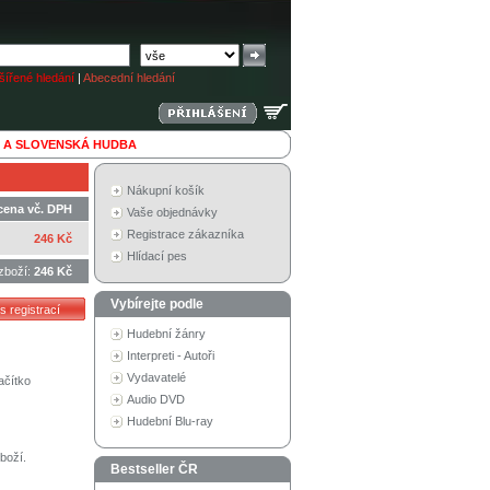
ířené hledání
|
Abecední hledání
 A SLOVENSKÁ HUDBA
Nákupní košík
cena vč. DPH
Vaše objednávky
Registrace zákazníka
246 Kč
Hlídací pes
zboží:
246 Kč
Vybírejte podle
Hudební žánry
Interpreti - Autoři
Vydavatelé
ačítko
Audio DVD
Hudební Blu-ray
boží.
Bestseller ČR