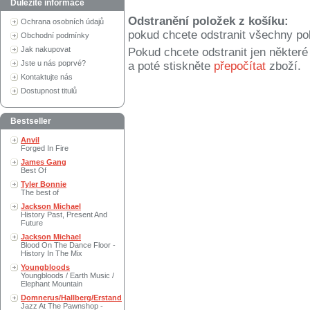
Důležité informace
Odstranění položek z košíku:
Ochrana osobních údajů
pokud chcete odstranit všechny po
Obchodní podmínky
Jak nakupovat
Pokud chcete odstranit jen někter
Jste u nás poprvé?
a poté stiskněte
přepočítat
zboží.
Kontaktujte nás
Dostupnost titulů
Bestseller
Anvil
Forged In Fire
James Gang
Best Of
Tyler Bonnie
The best of
Jackson Michael
History Past, Present And
Future
Jackson Michael
Blood On The Dance Floor -
History In The Mix
Youngbloods
Youngbloods / Earth Music /
Elephant Mountain
Domnerus/Hallberg/Erstand
Jazz At The Pawnshop -