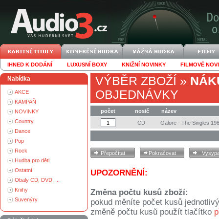
IHNED K DODÁNÍ
LUXUSNÍ BOXY
KNIŽNÍ NOVINKY
FILMOVÉ NOV
VÝBĚR ZBOŽÍ
»
NÁK
Nabídka
OBJEDNÁVKY
AKCE
KAMPAŇ
počet
nosič
název
NOVINKY
Country
CD
Galore - The Singles 19
Dance
Pop
Rock
Hudba pro děti
Ostatní
UPOZORNĚNÍ:
Obaly CD, DVD, ...
Knihy
Změna počtu kusů zboží:
Suvenýry
pokud měníte počet kusů jednotliv
změně počtu kusů použít tlačítko
p