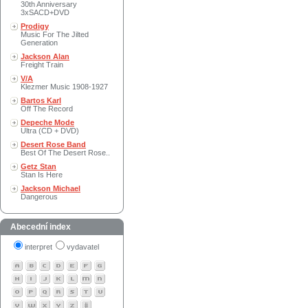
30th Anniversary
3xSACD+DVD
Prodigy
Music For The Jilted
Generation
Jackson Alan
Freight Train
V/A
Klezmer Music 1908-1927
Bartos Karl
Off The Record
Depeche Mode
Ultra (CD + DVD)
Desert Rose Band
Best Of The Desert Rose..
Getz Stan
Stan Is Here
Jackson Michael
Dangerous
Abecední index
interpret
vydavatel