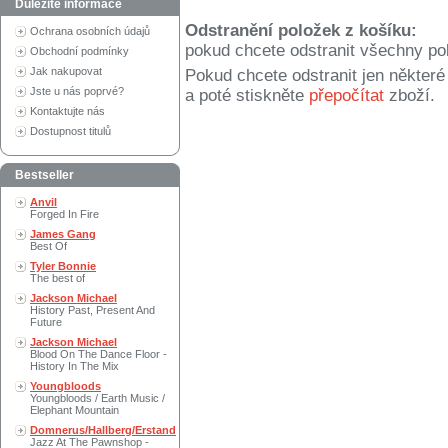
Důležité informace
Odstranění položek z košíku:
Ochrana osobních údajů
pokud chcete odstranit všechny po
Obchodní podmínky
Jak nakupovat
Pokud chcete odstranit jen někter
Jste u nás poprvé?
a poté stiskněte
přepočítat
zboží.
Kontaktujte nás
Dostupnost titulů
Bestseller
Anvil
Forged In Fire
James Gang
Best Of
Tyler Bonnie
The best of
Jackson Michael
History Past, Present And
Future
Jackson Michael
Blood On The Dance Floor -
History In The Mix
Youngbloods
Youngbloods / Earth Music /
Elephant Mountain
Domnerus/Hallberg/Erstand
Jazz At The Pawnshop -