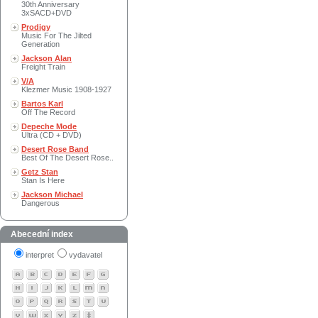
30th Anniversary
3xSACD+DVD
Prodigy
Music For The Jilted
Generation
Jackson Alan
Freight Train
V/A
Klezmer Music 1908-1927
Bartos Karl
Off The Record
Depeche Mode
Ultra (CD + DVD)
Desert Rose Band
Best Of The Desert Rose..
Getz Stan
Stan Is Here
Jackson Michael
Dangerous
Abecední index
interpret
vydavatel