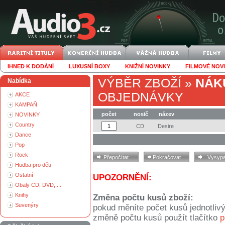
IHNED K DODÁNÍ
LUXUSNÍ BOXY
KNIŽNÍ NOVINKY
FILMOVÉ NOV
VÝBĚR ZBOŽÍ
»
NÁK
Nabídka
OBJEDNÁVKY
AKCE
KAMPAŇ
počet
nosič
název
NOVINKY
Country
CD
Desire
Dance
Pop
Rock
Hudba pro děti
Ostatní
UPOZORNĚNÍ:
Obaly CD, DVD, ...
Knihy
Změna počtu kusů zboží:
Suvenýry
pokud měníte počet kusů jednotliv
změně počtu kusů použít tlačítko
p