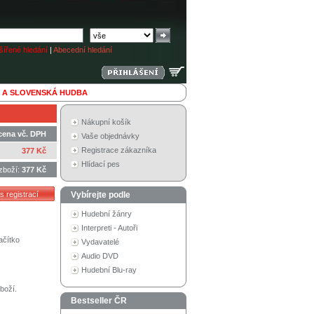
ířené hledání
|
Abecední hledání
 A SLOVENSKÁ HUDBA
Nákupní košík
cena vč. DPH
Vaše objednávky
Registrace zákazníka
377 Kč
Hlídací pes
zboží:
377 Kč
Vybírejte podle
Hudební žánry
Interpreti - Autoři
ačítko
Vydavatelé
Audio DVD
Hudební Blu-ray
boží.
Bestseller ČR