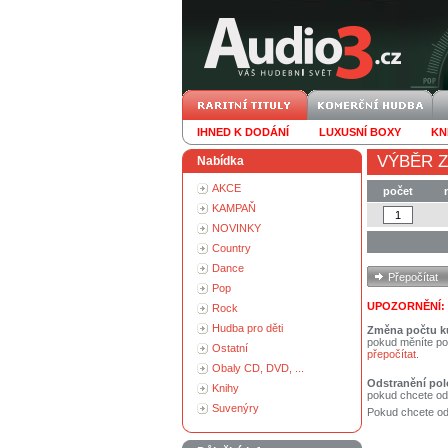
IHNED K DODÁNÍ
LUXUSNÍ BOXY
KN
VÝBĚR Z
Nabídka
AKCE
počet
KAMPAŇ
NOVINKY
Country
Dance
Pop
UPOZORNĚNÍ:
Rock
Hudba pro děti
Změna počtu k
pokud měníte po
Ostatní
přepočítat
.
Obaly CD, DVD, ...
Odstranění pol
Knihy
pokud chcete od
Suvenýry
Pokud chcete ods