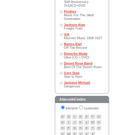
30th Anniversary
3xSACD+DVD
Prodigy
Music For The Jilted
Generation
Jackson Alan
Freight Train
V/A
Klezmer Music 1908-1927
Bartos Karl
Off The Record
Depeche Mode
Ultra (CD + DVD)
Desert Rose Band
Best Of The Desert Rose..
Getz Stan
Stan Is Here
Jackson Michael
Dangerous
Abecední index
interpret
vydavatel