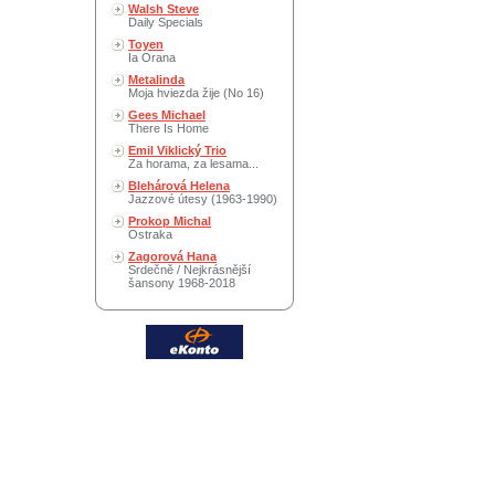
Walsh Steve
Daily Specials
Toyen
Ia Orana
Metalinda
Moja hviezda žije (No 16)
Gees Michael
There Is Home
Emil Viklický Trio
Za horama, za lesama...
Blehárová Helena
Jazzové útesy (1963-1990)
Prokop Michal
Ostraka
Zagorová Hana
Srdečně / Nejkrásnější
šansony 1968-2018