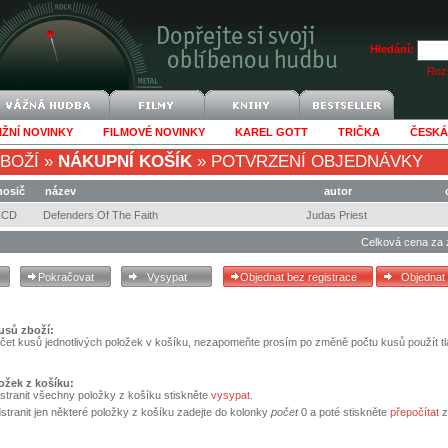
Hledání:
Rozš
IŽNÍ NOVINKY
FILMOVÉ NOVINKY
KAREL GOTT
TRIČKA
ČESKÁ
BOŽÍ
»
NÁKUPNÍ KOŠÍK
»
POTVRZENÍ OBJEDNÁVKY
nosič
název
autor
CD
Defenders Of The Faith
Judas Priest
Celková cena za 
usů zboží:
čet kusů jednotlivých položek v košíku, nezapomeňte prosím po změně počtu kusů použít tl
ožek z košíku:
stranit všechny položky z košíku stiskněte
vysypat
.
tranit jen některé položky z košíku zadejte do kolonky
počet
0 a poté stiskněte
přepočítat
z