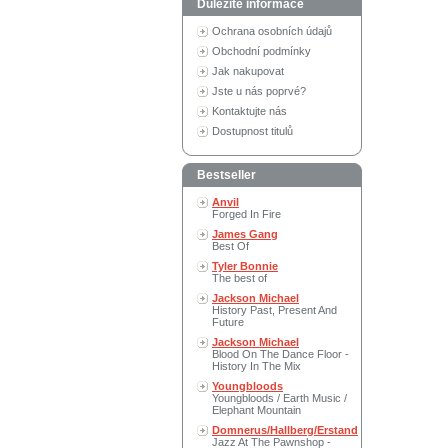
Důležité informace
Ochrana osobních údajů
Obchodní podmínky
Jak nakupovat
Jste u nás poprvé?
Kontaktujte nás
Dostupnost titulů
Bestseller
Anvil
Forged In Fire
James Gang
Best Of
Tyler Bonnie
The best of
Jackson Michael
History Past, Present And
Future
Jackson Michael
Blood On The Dance Floor -
History In The Mix
Youngbloods
Youngbloods / Earth Music /
Elephant Mountain
Domnerus/Hallberg/Erstand
Jazz At The Pawnshop -