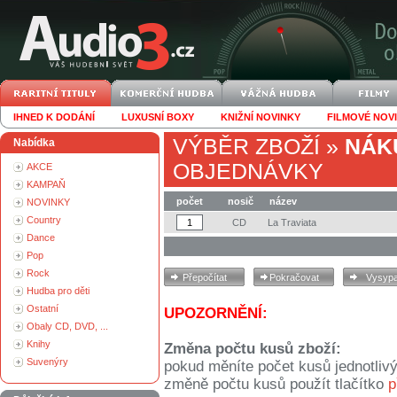
IHNED K DODÁNÍ
LUXUSNÍ BOXY
KNIŽNÍ NOVINKY
FILMOVÉ NOV
VÝBĚR ZBOŽÍ
»
NÁK
Nabídka
OBJEDNÁVKY
AKCE
KAMPAŇ
počet
nosič
název
NOVINKY
Country
CD
La Traviata
Dance
Pop
Rock
Hudba pro děti
Ostatní
UPOZORNĚNÍ:
Obaly CD, DVD, ...
Knihy
Změna počtu kusů zboží:
Suvenýry
pokud měníte počet kusů jednotliv
změně počtu kusů použít tlačítko
p