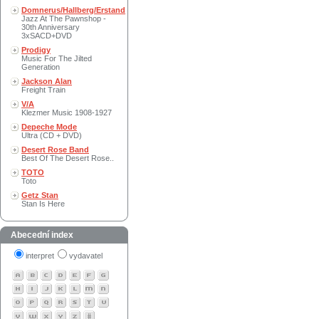
Domnerus/Hallberg/Erstand
Jazz At The Pawnshop -
30th Anniversary
3xSACD+DVD
Prodigy
Music For The Jilted
Generation
Jackson Alan
Freight Train
V/A
Klezmer Music 1908-1927
Depeche Mode
Ultra (CD + DVD)
Desert Rose Band
Best Of The Desert Rose..
TOTO
Toto
Getz Stan
Stan Is Here
Abecední index
interpret
vydavatel