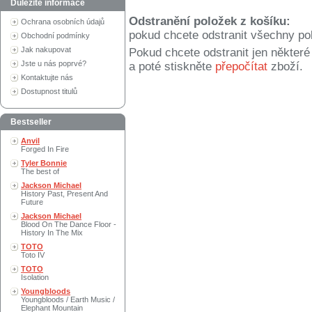
Důležité informace
Odstranění položek z košíku:
Ochrana osobních údajů
pokud chcete odstranit všechny po
Obchodní podmínky
Jak nakupovat
Pokud chcete odstranit jen někter
Jste u nás poprvé?
a poté stiskněte
přepočítat
zboží.
Kontaktujte nás
Dostupnost titulů
Bestseller
Anvil
Forged In Fire
Tyler Bonnie
The best of
Jackson Michael
History Past, Present And
Future
Jackson Michael
Blood On The Dance Floor -
History In The Mix
TOTO
Toto IV
TOTO
Isolation
Youngbloods
Youngbloods / Earth Music /
Elephant Mountain