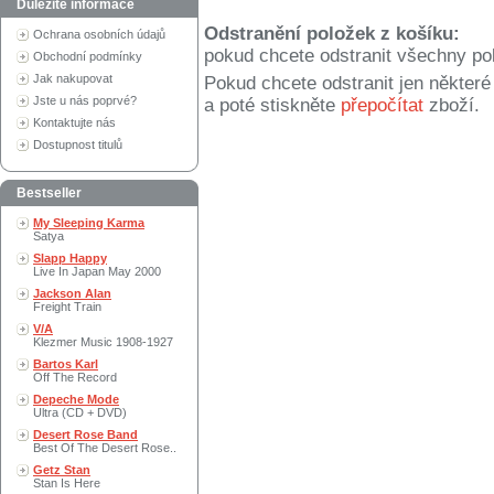
Důležité informace
Odstranění položek z košíku:
Ochrana osobních údajů
pokud chcete odstranit všechny po
Obchodní podmínky
Jak nakupovat
Pokud chcete odstranit jen někter
Jste u nás poprvé?
a poté stiskněte
přepočítat
zboží.
Kontaktujte nás
Dostupnost titulů
Bestseller
My Sleeping Karma
Satya
Slapp Happy
Live In Japan May 2000
Jackson Alan
Freight Train
V/A
Klezmer Music 1908-1927
Bartos Karl
Off The Record
Depeche Mode
Ultra (CD + DVD)
Desert Rose Band
Best Of The Desert Rose..
Getz Stan
Stan Is Here